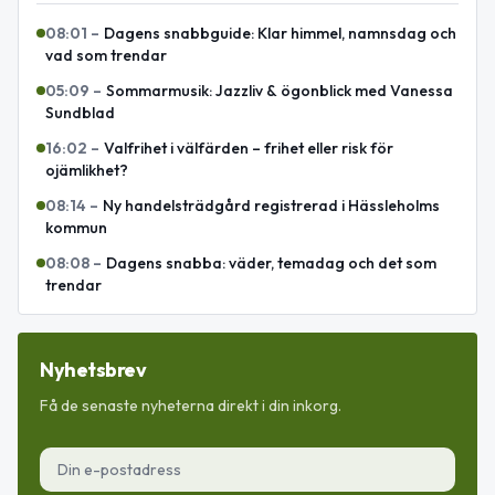
08:01
–
Dagens snabbguide: Klar himmel, namnsdag och
vad som trendar
05:09
–
Sommarmusik: Jazzliv & ögonblick med Vanessa
Sundblad
16:02
–
Valfrihet i välfärden – frihet eller risk för
ojämlikhet?
08:14
–
Ny handelsträdgård registrerad i Hässleholms
kommun
08:08
–
Dagens snabba: väder, temadag och det som
trendar
Nyhetsbrev
Få de senaste nyheterna direkt i din inkorg.