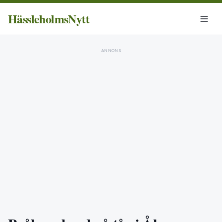
HässleholmsNytt
ANNONS