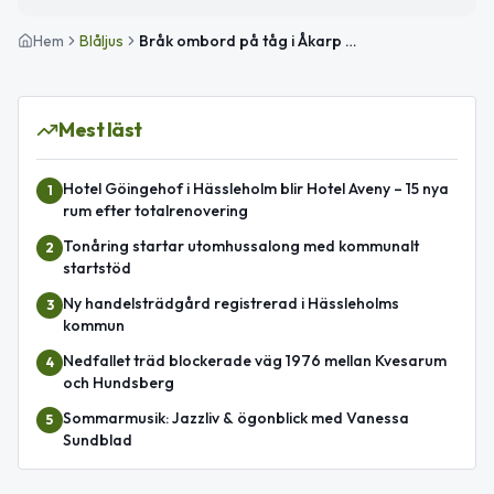
Hem
Blåljus
Bråk ombord på tåg i Åkarp – polis på plats
Mest läst
Hotel Göingehof i Hässleholm blir Hotel Aveny – 15 nya
1
rum efter totalrenovering
Tonåring startar utomhussalong med kommunalt
2
startstöd
Ny handelsträdgård registrerad i Hässleholms
3
kommun
Nedfallet träd blockerade väg 1976 mellan Kvesarum
4
och Hundsberg
Sommarmusik: Jazzliv & ögonblick med Vanessa
5
Sundblad