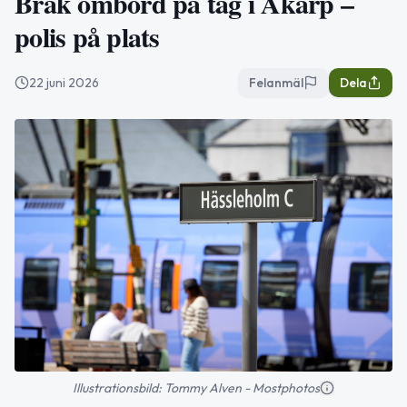
Bråk ombord på tåg i Åkarp –
polis på plats
22 juni 2026
Felanmäl
Dela
Illustrationsbild: Tommy Alven - Mostphotos