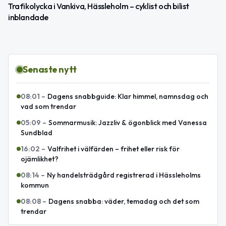
Trafikolycka i Vankiva, Hässleholm – cyklist och bilist
inblandade
Senaste nytt
08:01
–
Dagens snabbguide: Klar himmel, namnsdag och
vad som trendar
05:09
–
Sommarmusik: Jazzliv & ögonblick med Vanessa
Sundblad
16:02
–
Valfrihet i välfärden – frihet eller risk för
ojämlikhet?
08:14
–
Ny handelsträdgård registrerad i Hässleholms
kommun
08:08
–
Dagens snabba: väder, temadag och det som
trendar