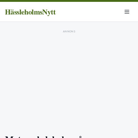
HässleholmsNytt
ANNONS