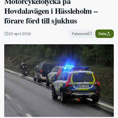
Motorcykelolycka på
Hovdalavägen i Hässleholm –
förare förd till sjukhus
20 april 2026
Felanmäl
Dela