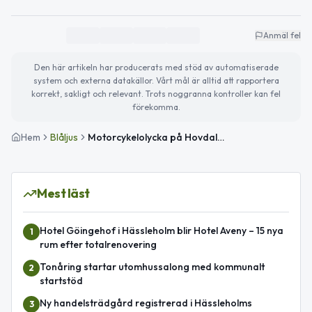
Anmäl fel
Den här artikeln har producerats med stöd av automatiserade
system och externa datakällor. Vårt mål är alltid att rapportera
korrekt, sakligt och relevant. Trots noggranna kontroller kan fel
förekomma.
Hem
Blåljus
Motorcykelolycka på Hovdalavägen i Hässleholm – förare förd till sjukhus
Mest läst
Hotel Göingehof i Hässleholm blir Hotel Aveny – 15 nya
1
rum efter totalrenovering
Tonåring startar utomhussalong med kommunalt
2
startstöd
Ny handelsträdgård registrerad i Hässleholms
3