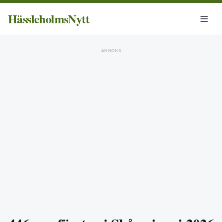
HässleholmsNytt
ANNONS