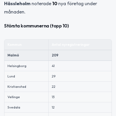
Hässleholm
noterade
10
nya företag under
månaden.
Största kommunerna (topp 10)
Kommun
Antal nyregistreringar
Malmö
209
Helsingborg
41
Lund
29
Kristianstad
22
Vellinge
13
Svedala
12