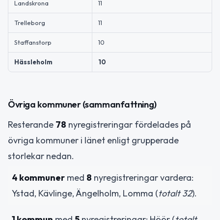
Landskrona
11
Trelleborg
11
Staffanstorp
10
Hässleholm
10
Övriga kommuner (sammanfattning)
Resterande
78
nyregistreringar fördelades på
övriga kommuner i länet enligt grupperade
storlekar nedan.
4 kommuner
med
8
nyregistreringar vardera:
Ystad, Kävlinge, Ängelholm, Lomma (
totalt 32
).
1 kommun
med
5
nyregistreringar: Höör (
totalt