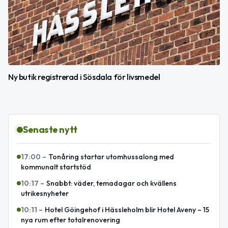
Ny butik registrerad i Sösdala för livsmedel
Senaste nytt
17:00
–
Tonåring startar utomhussalong med
kommunalt startstöd
10:17
–
Snabbt: väder, temadagar och kvällens
utrikesnyheter
10:11
–
Hotel Göingehof i Hässleholm blir Hotel Aveny – 15
nya rum efter totalrenovering