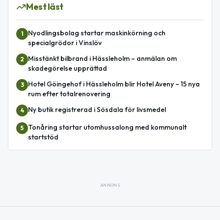
Mest läst
Nyodlingsbolag startar maskinkörning och
1
specialgrödor i Vinslöv
Misstänkt bilbrand i Hässleholm – anmälan om
2
skadegörelse upprättad
Hotel Göingehof i Hässleholm blir Hotel Aveny – 15 nya
3
rum efter totalrenovering
Ny butik registrerad i Sösdala för livsmedel
4
Tonåring startar utomhussalong med kommunalt
5
startstöd
ANNONS