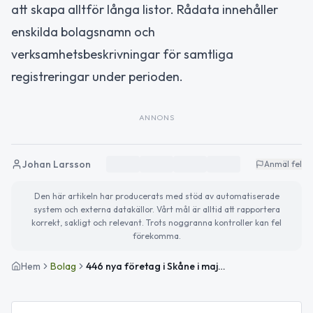
att skapa alltför långa listor. Rådata innehåller
enskilda bolagsnamn och
verksamhetsbeskrivningar för samtliga
registreringar under perioden.
ANNONS
Johan Larsson
Anmäl fel
Den här artikeln har producerats med stöd av automatiserade
system och externa datakällor. Vårt mål är alltid att rapportera
korrekt, sakligt och relevant. Trots noggranna kontroller kan fel
förekomma.
Hem
Bolag
446 nya företag i Skåne i maj 2026 — Hässleholm fick 10 nya bolag