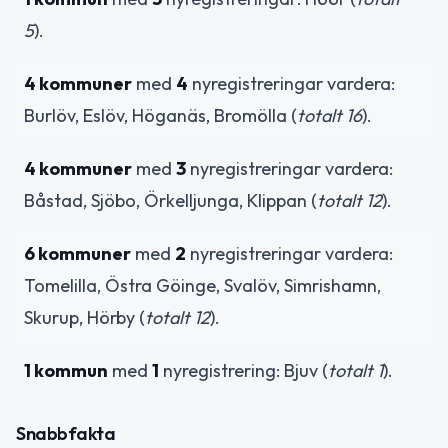
5
).
4 kommuner
med
4
nyregistreringar vardera:
Burlöv, Eslöv, Höganäs, Bromölla (
totalt 16
).
4 kommuner
med
3
nyregistreringar vardera:
Båstad, Sjöbo, Örkelljunga, Klippan (
totalt 12
).
6 kommuner
med
2
nyregistreringar vardera:
Tomelilla, Östra Göinge, Svalöv, Simrishamn,
Skurup, Hörby (
totalt 12
).
1 kommun
med
1
nyregistrering: Bjuv (
totalt 1
).
Snabbfakta