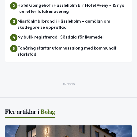
Hotel Göingehof i Hässleholm blir Hotel Aveny – 15 nya
2
rum efter totalrenovering
Misstänkt bilbrand i Hässleholm – anmälan om
3
skadegörelse upprättad
Ny butik registrerad i Sösdala för livsmedel
4
Tonåring startar utomhussalong med kommunalt
5
startstöd
ANNONS
Fler artiklar i
Bolag