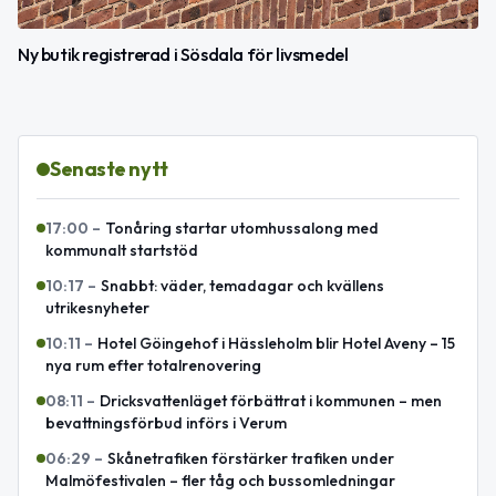
Ny butik registrerad i Sösdala för livsmedel
Senaste nytt
17:00
–
Tonåring startar utomhussalong med
kommunalt startstöd
10:17
–
Snabbt: väder, temadagar och kvällens
utrikesnyheter
10:11
–
Hotel Göingehof i Hässleholm blir Hotel Aveny – 15
nya rum efter totalrenovering
08:11
–
Dricksvattenläget förbättrat i kommunen – men
bevattningsförbud införs i Verum
06:29
–
Skånetrafiken förstärker trafiken under
Malmöfestivalen – fler tåg och bussomledningar