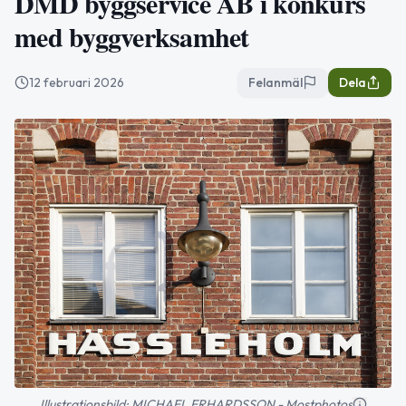
DMD byggservice AB i konkurs
med byggverksamhet
12 februari 2026
Felanmäl
Dela
Illustrationsbild: MICHAEL ERHARDSSON - Mostphotos