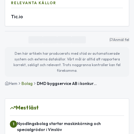
RELEVANTA KÄLLOR
Tic.io
Anmäl fel
Den här artikeln har producerats med stöd av automatiserade
system och externa datakällor. Vårt mål är alltid att rapportera
korrekt, sakligt och relevant. Trots noggranna kontroller kan fel
förekomma.
Hem
Bolag
DMD byggservice AB i konkurs med byggverksamhet
Mest läst
Nyodlingsbolag startar maskinkörning och
1
specialgrödor i Vinslöv