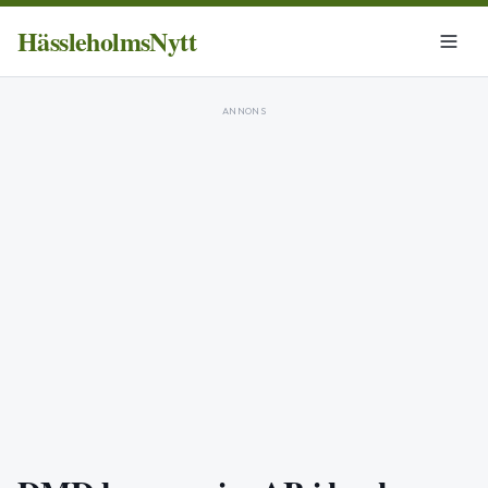
HässleholmsNytt
ANNONS