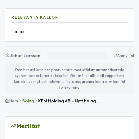
RELEVANTA KÄLLOR
Tic.io
Johan Larsson
Anmäl fel
Den här artikeln har producerats med stöd av automatiserade
system och externa datakällor. Vårt mål är alltid att rapportera
korrekt, sakligt och relevant. Trots noggranna kontroller kan fel
förekomma.
Hem
Bolag
KFM Holding AB – Nytt bolag för aktie- och andelsförvaltning
Mest läst