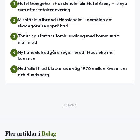
Hotel Göingehof i Hässleholm blir Hotel Aveny – 15 nya
1
rum efter totalrenovering
Misstänkt bilbrand i Hässleholm – anmälan om
2
skadegörelse upprättad
Tonåring startar utomhussalong med kommunalt
3
startstöd
Ny handelsträdgård registrerad i Hässleholms
4
kommun
Nedfallet träd blockerade väg 1976 mellan Kvesarum
5
och Hundsberg
ANNONS
Fler artiklar i
Bolag