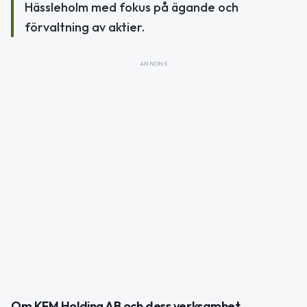
Hässleholm med fokus på ägande och
förvaltning av aktier.
ANNONS
Om KFM Holding AB och dess verksamhet