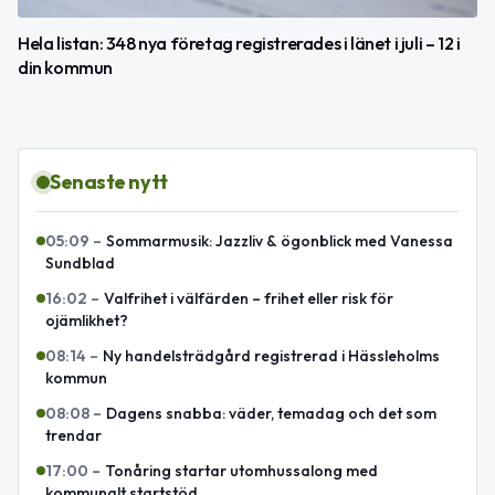
Hela listan: 348 nya företag registrerades i länet i juli – 12 i
din kommun
Senaste nytt
05:09
–
Sommarmusik: Jazzliv & ögonblick med Vanessa
Sundblad
16:02
–
Valfrihet i välfärden – frihet eller risk för
ojämlikhet?
08:14
–
Ny handelsträdgård registrerad i Hässleholms
kommun
08:08
–
Dagens snabba: väder, temadag och det som
trendar
17:00
–
Tonåring startar utomhussalong med
kommunalt startstöd