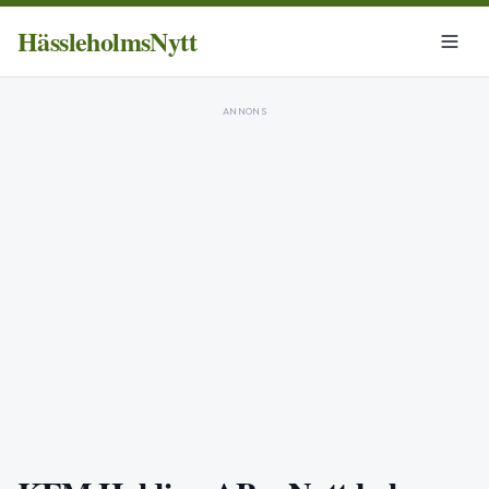
HässleholmsNytt
ANNONS