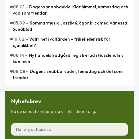
08:01
–
Dagens snabbguide: Klar himmel, namnsdag och
vad som trendar
05:09
–
Sommarmusik: Jazzliv & ögonblick med Vanessa
Sundblad
16:02
–
Valfrihet i välfärden – frihet eller risk för
ojämlikhet?
08:14
–
Ny handelsträdgård registrerad i Hässleholms
kommun
08:08
–
Dagens snabba: väder, temadag och det som
trendar
Nyhetsbrev
Få de senaste nyheterna direkt i din inkorg.