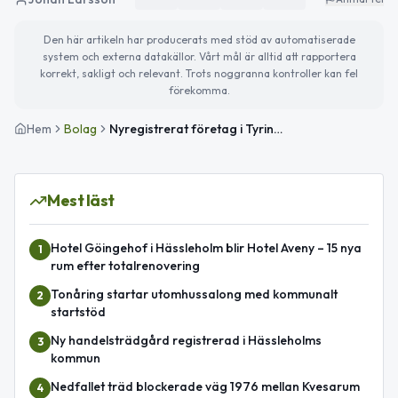
Den här artikeln har producerats med stöd av automatiserade
system och externa datakällor. Vårt mål är alltid att rapportera
korrekt, sakligt och relevant. Trots noggranna kontroller kan fel
förekomma.
Hem
Bolag
Nyregistrerat företag i Tyringe för plasttillverkning
Mest läst
Hotel Göingehof i Hässleholm blir Hotel Aveny – 15 nya
1
rum efter totalrenovering
Tonåring startar utomhussalong med kommunalt
2
startstöd
Ny handelsträdgård registrerad i Hässleholms
3
kommun
Nedfallet träd blockerade väg 1976 mellan Kvesarum
4