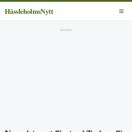
HässleholmsNytt
ANNONS