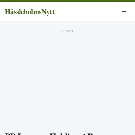
HässleholmsNytt
ANNONS