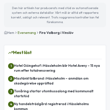
Den här artikeln har producerats med stöd av automatiserade
system och externa datakällor. Vårt mål är alltid att rapportera
korrekt, sakligt och relevant. Trots noggranna kontroller kan fel
förekomma.
Hem
Evenemang
Fira Valborg i Vinslöv
Mest läst
Hotel Göingehof i Hässleholm blir Hotel Aveny – 15 nya
1
rum efter totalrenovering
Misstänkt bilbrand i Hässleholm – anmälan om
2
skadegörelse upprättad
Tonåring startar utomhussalong med kommunalt
3
startstöd
Ny handelsträdgård registrerad i Hässleholms
4
kommun