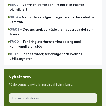
16:02
–
Valfrihet i välfärden – frihet eller risk för
ojämlikhet?
08:14
–
Ny handelsträdgård registrerad i Hässleholms
kommun
08:08
–
Dagens snabba: väder, temadag och det som
trendar
17:00
–
Tonåring startar utomhussalong med
kommunalt startstöd
10:17
–
Snabbt: väder, temadagar och kvällens
utrikesnyheter
Nyhetsbrev
Få de senaste nyheterna direkt i din inkorg.