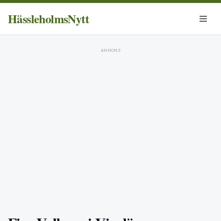
HässleholmsNytt
ANNONS