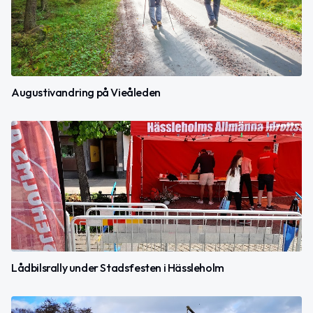
Augustivandring på Vieåleden
Lådbilsrally under Stadsfesten i Hässleholm