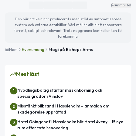
Anmäl fel
Den här artikeln har producerats med stöd av automatiserade
system och externa datakällor. Vårt mål är alltid att rapportera
korrekt, sakligt och relevant. Trots noggranna kontroller kan fel
förekomma.
Hem
Evenemang
Magi på Bishops Arms
Mest läst
Nyodlingsbolag startar maskinkörning och
1
specialgrödor i Vinslöv
Misstänkt bilbrand i Hässleholm – anmälan om
2
skadegörelse upprättad
Hotel Göingehof i Hässleholm blir Hotel Aveny – 15 nya
3
rum efter totalrenovering