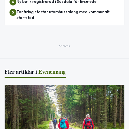
Ny butik registrerad i Sösdala för livsmedel
4
Tonåring startar utomhussalong med kommunalt
5
startstöd
ANNONS
Fler artiklar i
Evenemang