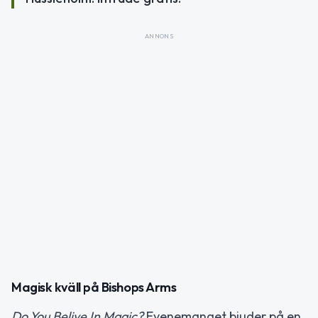
ANNONS
Magisk kväll på Bishops Arms
Do You Belive In Magic?
Evenemanget bjuder på en