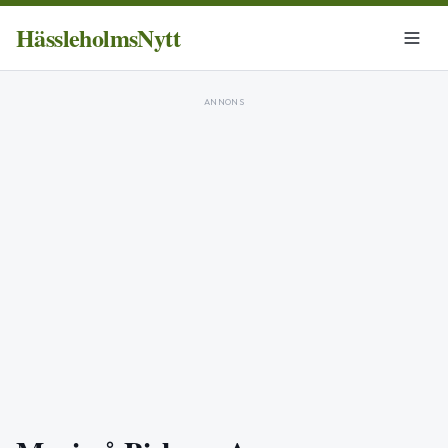
HässleholmsNytt
ANNONS