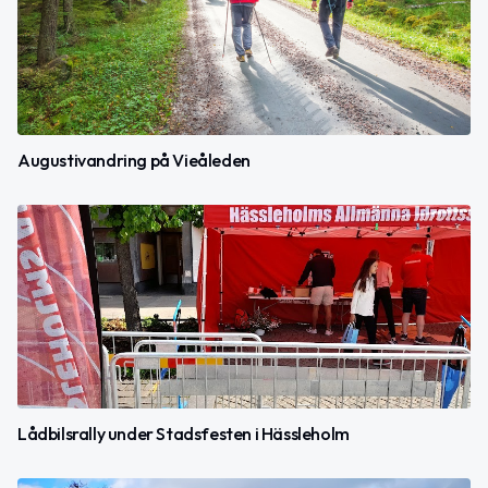
Augustivandring på Vieåleden
Lådbilsrally under Stadsfesten i Hässleholm