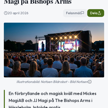
Magi på Bishops Arms
20 april 2026
Felanmäl
Dela
Illustrationsbild: Notisen Bildrobot - Bild Notisen
En förbryllande och magisk kväll med Mickes
MagiAB och JJ Magi på The Bishops Arms i
Hässleholm. Inträde gratis.