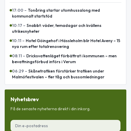
17:00
–
Tonåring startar utomhussalong med
kommunalt startstöd
10:17
–
Snabbt: väder, temadagar och kvällens
utrikesnyheter
10:11
–
Hotel Göingehof i Hässleholm blir Hotel Aveny – 15
nya rum efter totalrenovering
08:11
–
Dricksvattenläget förbättrat i kommunen – men
bevattningsförbud införs i Verum
06:29
–
Skånetrafiken förstärker trafiken under
Malmöfestivalen – fler tåg och bussomledningar
Nyhetsbrev
Få de senaste nyheterna direkt i din inkorg.