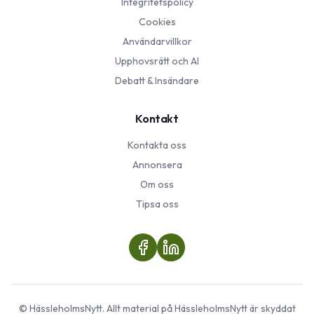
Integritetspolicy
Cookies
Användarvillkor
Upphovsrätt och AI
Debatt & Insändare
Kontakt
Kontakta oss
Annonsera
Om oss
Tipsa oss
©
HässleholmsNytt
. Allt material på
HässleholmsNytt
är skyddat