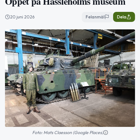
Öppet på Hässleholms museum
20 juni 2026
Felanmäl
Dela
Foto: Mats Claesson (Google Places)