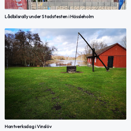
Lådbilsrally under Stadsfesten i Hässleholm
Hantverksdag i Vinslöv