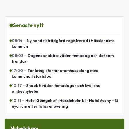
Senaste nytt
08:14
–
Ny handelsträdgård registrerad i Hässleholms
kommun
08:08
–
Dagens snabba: väder, temadag och det som
trendar
17:00
–
Tonåring startar utomhussalong med
kommunalt startstöd
10:17
–
Snabbt: väder, temadagar och kvällens
utrikesnyheter
10:11
–
Hotel Göingehof i Hässleholm blir Hotel Aveny – 15
nya rum efter totalrenovering
Nyhetsbrev