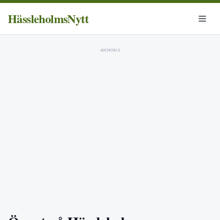
HässleholmsNytt
ANNONS