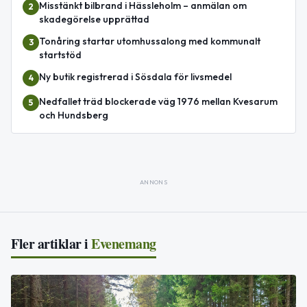
Misstänkt bilbrand i Hässleholm – anmälan om
2
skadegörelse upprättad
Tonåring startar utomhussalong med kommunalt
3
startstöd
Ny butik registrerad i Sösdala för livsmedel
4
Nedfallet träd blockerade väg 1976 mellan Kvesarum
5
och Hundsberg
ANNONS
Fler artiklar i
Evenemang