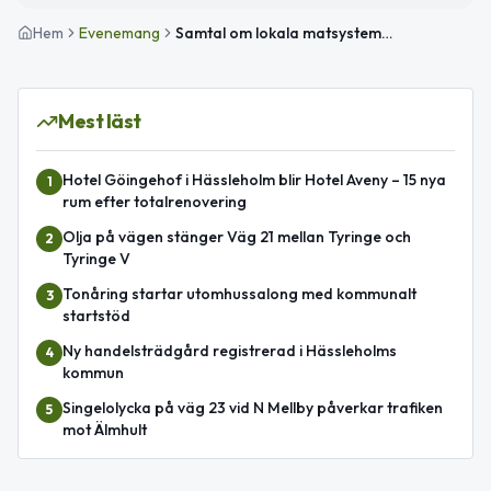
Hem
Evenemang
Samtal om lokala matsystem och beredskap
Mest läst
Hotel Göingehof i Hässleholm blir Hotel Aveny – 15 nya
1
rum efter totalrenovering
Olja på vägen stänger Väg 21 mellan Tyringe och
2
Tyringe V
Tonåring startar utomhussalong med kommunalt
3
startstöd
Ny handelsträdgård registrerad i Hässleholms
4
kommun
Singelolycka på väg 23 vid N Mellby påverkar trafiken
5
mot Älmhult