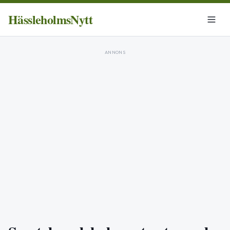
HässleholmsNytt
ANNONS