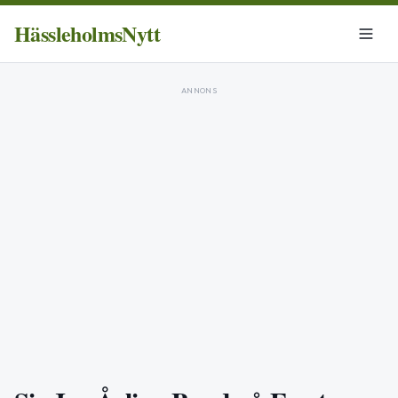
HässleholmsNytt
ANNONS