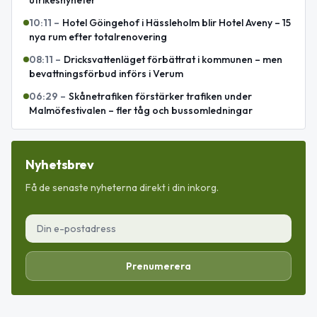
utrikesnyheter
10:11
–
Hotel Göingehof i Hässleholm blir Hotel Aveny – 15
nya rum efter totalrenovering
08:11
–
Dricksvattenläget förbättrat i kommunen – men
bevattningsförbud införs i Verum
06:29
–
Skånetrafiken förstärker trafiken under
Malmöfestivalen – fler tåg och bussomledningar
Nyhetsbrev
Få de senaste nyheterna direkt i din inkorg.
Prenumerera