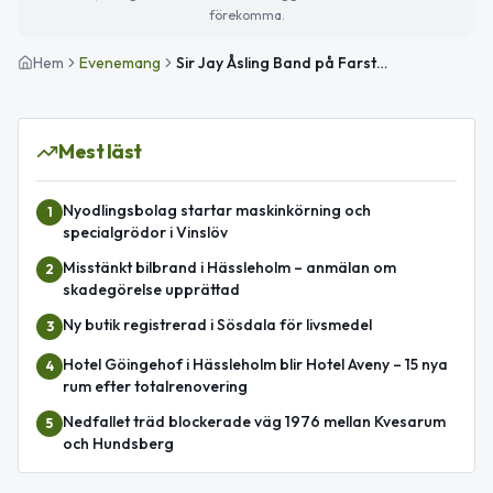
förekomma.
Hem
Evenemang
Sir Jay Åsling Band på Farstorps bygdegård
Mest läst
Nyodlingsbolag startar maskinkörning och
1
specialgrödor i Vinslöv
Misstänkt bilbrand i Hässleholm – anmälan om
2
skadegörelse upprättad
Ny butik registrerad i Sösdala för livsmedel
3
Hotel Göingehof i Hässleholm blir Hotel Aveny – 15 nya
4
rum efter totalrenovering
Nedfallet träd blockerade väg 1976 mellan Kvesarum
5
och Hundsberg