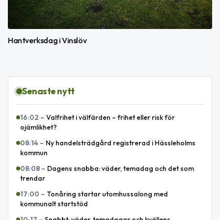
Hantverksdag i Vinslöv
Senaste nytt
16:02
–
Valfrihet i välfärden – frihet eller risk för
ojämlikhet?
08:14
–
Ny handelsträdgård registrerad i Hässleholms
kommun
08:08
–
Dagens snabba: väder, temadag och det som
trendar
17:00
–
Tonåring startar utomhussalong med
kommunalt startstöd
10:17
–
Snabbt: väder, temadagar och kvällens