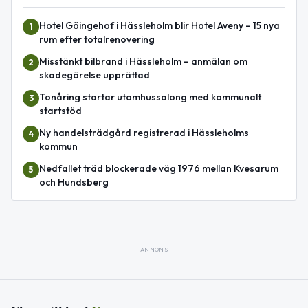
Hotel Göingehof i Hässleholm blir Hotel Aveny – 15 nya
1
rum efter totalrenovering
Misstänkt bilbrand i Hässleholm – anmälan om
2
skadegörelse upprättad
Tonåring startar utomhussalong med kommunalt
3
startstöd
Ny handelsträdgård registrerad i Hässleholms
4
kommun
Nedfallet träd blockerade väg 1976 mellan Kvesarum
5
och Hundsberg
ANNONS