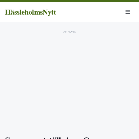
HässleholmsNytt
ANNONS