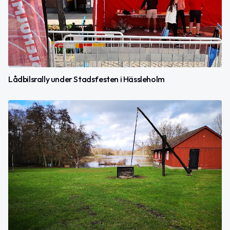
Lådbilsrally under Stadsfesten i Hässleholm