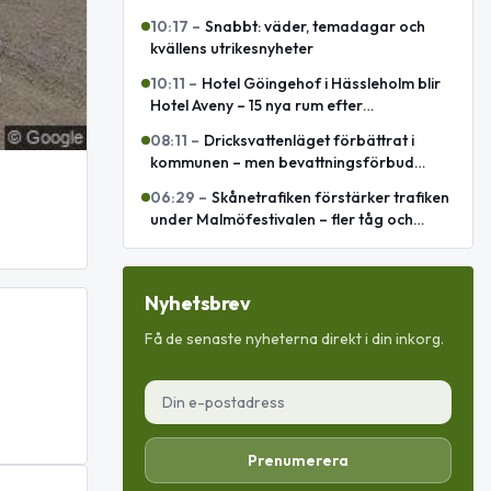
10:17
–
Snabbt: väder, temadagar och
kvällens utrikesnyheter
10:11
–
Hotel Göingehof i Hässleholm blir
Hotel Aveny – 15 nya rum efter
totalrenovering
08:11
–
Dricksvattenläget förbättrat i
kommunen – men bevattningsförbud
införs i Verum
06:29
–
Skånetrafiken förstärker trafiken
under Malmöfestivalen – fler tåg och
bussomledningar
Nyhetsbrev
Få de senaste nyheterna direkt i din inkorg.
Prenumerera