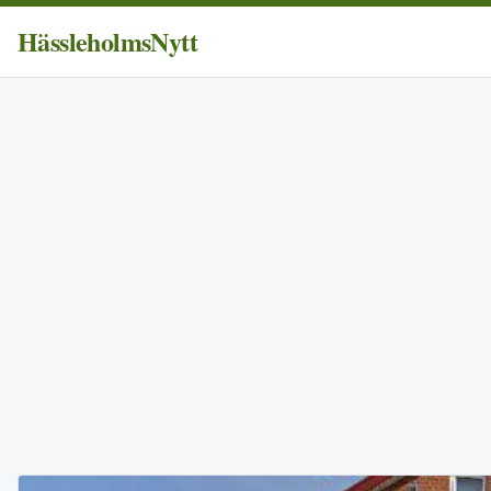
HässleholmsNytt