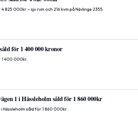
ör 4 825 000kr – sju rum och 216 kvm på Nävlinge 2355.
 såld för 1 400 000 kronor
ör 1 400 000kr.
ägen 1 i Hässleholm såld för 1 860 000kr
 i Hässleholm såld för 1 860 000kr.