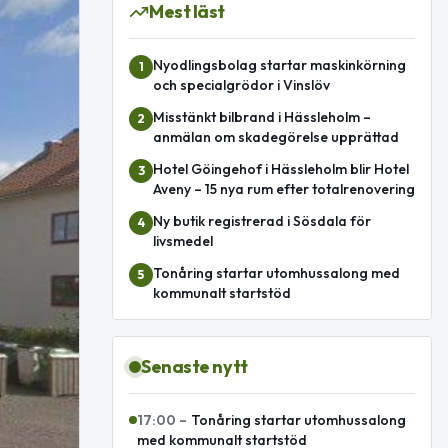
Mest läst
Nyodlingsbolag startar maskinkörning
1
och specialgrödor i Vinslöv
Misstänkt bilbrand i Hässleholm –
2
anmälan om skadegörelse upprättad
Hotel Göingehof i Hässleholm blir Hotel
3
Aveny – 15 nya rum efter totalrenovering
Ny butik registrerad i Sösdala för
4
livsmedel
Tonåring startar utomhussalong med
5
kommunalt startstöd
Senaste nytt
17:00
–
Tonåring startar utomhussalong
med kommunalt startstöd