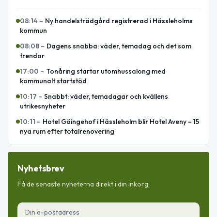
08:14
–
Ny handelsträdgård registrerad i Hässleholms
kommun
08:08
–
Dagens snabba: väder, temadag och det som
trendar
17:00
–
Tonåring startar utomhussalong med
kommunalt startstöd
10:17
–
Snabbt: väder, temadagar och kvällens
utrikesnyheter
10:11
–
Hotel Göingehof i Hässleholm blir Hotel Aveny – 15
nya rum efter totalrenovering
Nyhetsbrev
Få de senaste nyheterna direkt i din inkorg.