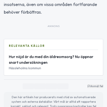
insatserna, även om vissa områden fortfarande
behöver förbättras.
ANNONS
RELEVANTA KÄLLOR
Hur nöjd är du med din äldreomsorg? Nu öppnar
snart undersökningen
Hässleholms kommun
Anmäl fel
Den här artikeln har producerats med stöd av automatiserade
system och externa datakällor. Vårt mål är alltid att rapportera
korrekt, sakligt och relevant. Trots noggranna kontroller kan fel