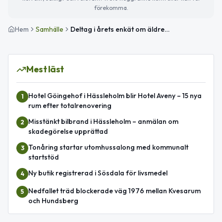
förekomma.
Hem
Samhälle
Deltag i årets enkät om äldreomsorg i Hässleholm
Mest läst
Hotel Göingehof i Hässleholm blir Hotel Aveny – 15 nya
1
rum efter totalrenovering
Misstänkt bilbrand i Hässleholm – anmälan om
2
skadegörelse upprättad
Tonåring startar utomhussalong med kommunalt
3
startstöd
Ny butik registrerad i Sösdala för livsmedel
4
Nedfallet träd blockerade väg 1976 mellan Kvesarum
5
och Hundsberg