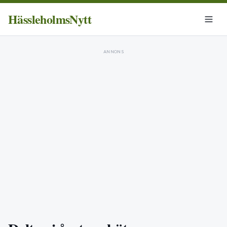
HässleholmsNytt
ANNONS