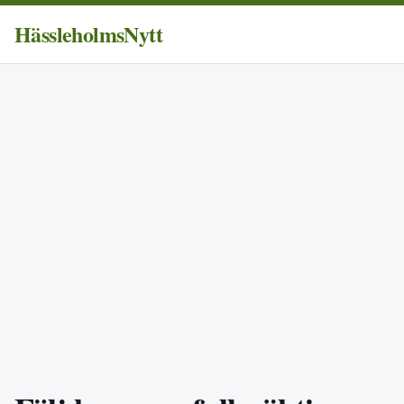
HässleholmsNytt