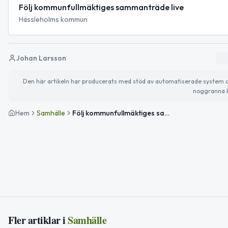
Följ kommunfullmäktiges sammanträde live
Hässleholms kommun
Johan Larsson
Den här artikeln har producerats med stöd av automatiserade system och 
noggranna k
Hem
Samhälle
Följ kommunfullmäktiges sammanträde i Hässleholm den 25 maj
Fler artiklar i
Samhälle