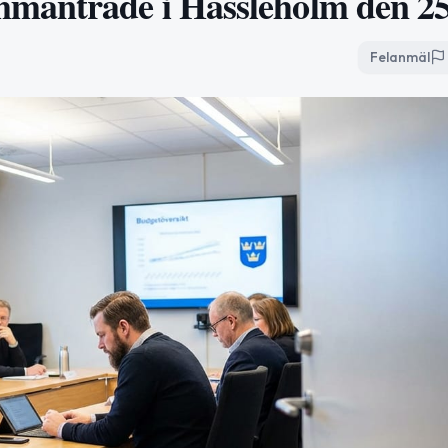
mmanträde i Hässleholm den 2
Felanmäl