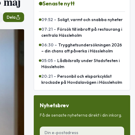
5 maj
Senaste nytt
Dela
09:52
–
Soligt, varmt och snabba nyheter
07:21
–
Försök till inbrott på restaurang i
centrala Hässleholm
06:30
–
Trygghetsundersökningen 2026
– din chans att påverka i Hässleholm
05:05
–
Lådbilsrally under Stadsfesten i
Hässleholm
20:21
–
Personbil och elsparkcyklist
krockade på Hovdalavägen i Hässleholm
Nyhetsbrev
Få de senaste nyheterna direkt i din inkorg.