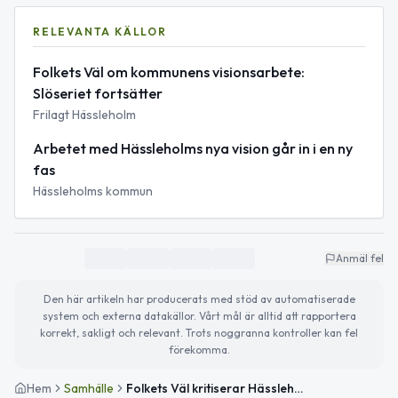
RELEVANTA KÄLLOR
Folkets Väl om kommunens visionsarbete:
Slöseriet fortsätter
Frilagt Hässleholm
Arbetet med Hässleholms nya vision går in i en ny
fas
Hässleholms kommun
Anmäl fel
Den här artikeln har producerats med stöd av automatiserade
system och externa datakällor. Vårt mål är alltid att rapportera
korrekt, sakligt och relevant. Trots noggranna kontroller kan fel
förekomma.
Hem
Samhälle
Folkets Väl kritiserar Hässleholms kommuns visionsarbete som slöseri