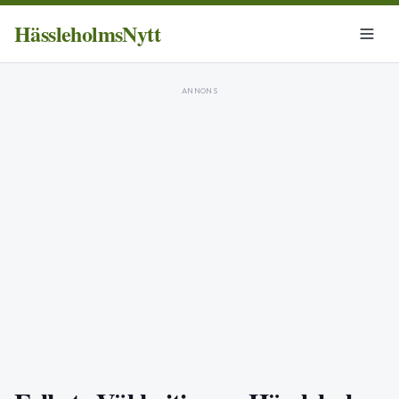
HässleholmsNytt
ANNONS