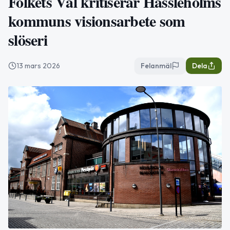
Folkets Väl kritiserar Hässleholms
kommuns visionsarbete som
slöseri
13 mars 2026
Felanmäl
Dela