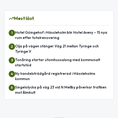
Mest läst
Hotel Göingehof i Hässleholm blir Hotel Aveny – 15 nya
1
rum efter totalrenovering
Olja på vägen stänger Väg 21 mellan Tyringe och
2
Tyringe V
Tonåring startar utomhussalong med kommunalt
3
startstöd
Ny handelsträdgård registrerad i Hässleholms
4
kommun
Singelolycka på väg 23 vid N Mellby påverkar trafiken
5
mot Älmhult