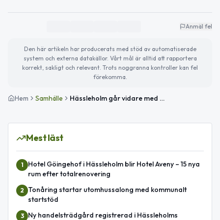
Anmäl fel
Den här artikeln har producerats med stöd av automatiserade
system och externa datakällor. Vårt mål är alltid att rapportera
korrekt, sakligt och relevant. Trots noggranna kontroller kan fel
förekomma.
Hem
Samhälle
Hässleholm går vidare med dubbla yrkanden om Lilla sjö
Mest läst
Hotel Göingehof i Hässleholm blir Hotel Aveny – 15 nya
1
rum efter totalrenovering
Tonåring startar utomhussalong med kommunalt
2
startstöd
Ny handelsträdgård registrerad i Hässleholms
3