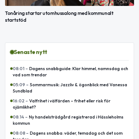
Tonåring startar utomhussalong med kommunalt
startstöd
Senaste nytt
08:01
–
Dagens snabbguide: Klar himmel, namnsdag och
vad som trendar
05:09
–
Sommarmusik: Jazzliv & ögonblick med Vanessa
Sundblad
16:02
–
Valfrihet i välfärden – frihet eller risk för
ojämlikhet?
08:14
–
Ny handelsträdgård registrerad i Hässleholms
kommun
08:08
–
Dagens snabba: väder, temadag och det som