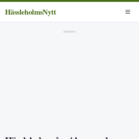
HässleholmsNytt
ANNONS