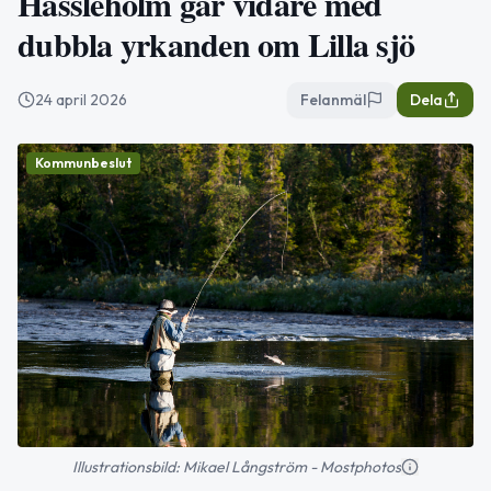
Hässleholm går vidare med
dubbla yrkanden om Lilla sjö
24 april 2026
Felanmäl
Dela
Kommunbeslut
Illustrationsbild: Mikael Långström - Mostphotos