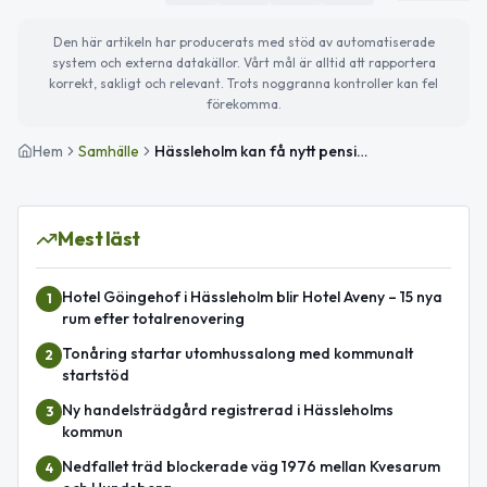
Den här artikeln har producerats med stöd av automatiserade
system och externa datakällor. Vårt mål är alltid att rapportera
korrekt, sakligt och relevant. Trots noggranna kontroller kan fel
förekomma.
Hem
Samhälle
Hässleholm kan få nytt pensionssystem för politiker 2026
Mest läst
Hotel Göingehof i Hässleholm blir Hotel Aveny – 15 nya
1
rum efter totalrenovering
Tonåring startar utomhussalong med kommunalt
2
startstöd
Ny handelsträdgård registrerad i Hässleholms
3
kommun
Nedfallet träd blockerade väg 1976 mellan Kvesarum
4