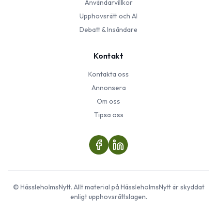
Användarvillkor
Upphovsrätt och AI
Debatt & Insändare
Kontakt
Kontakta oss
Annonsera
Om oss
Tipsa oss
©
HässleholmsNytt
. Allt material på
HässleholmsNytt
är skyddat
enligt upphovsrättslagen.