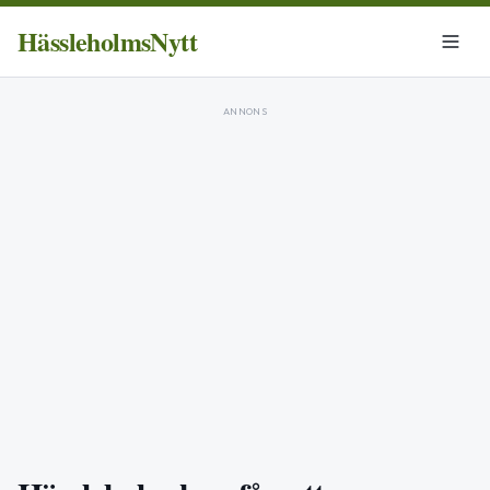
HässleholmsNytt
ANNONS