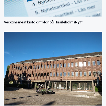
Veckans mest lästa artiklar på HässleholmsNytt