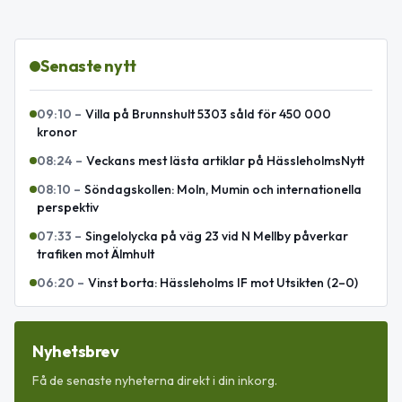
Senaste nytt
09:10
–
Villa på Brunnshult 5303 såld för 450 000
kronor
08:24
–
Veckans mest lästa artiklar på HässleholmsNytt
08:10
–
Söndagskollen: Moln, Mumin och internationella
perspektiv
07:33
–
Singelolycka på väg 23 vid N Mellby påverkar
trafiken mot Älmhult
06:20
–
Vinst borta: Hässleholms IF mot Utsikten (2–0)
Nyhetsbrev
Få de senaste nyheterna direkt i din inkorg.