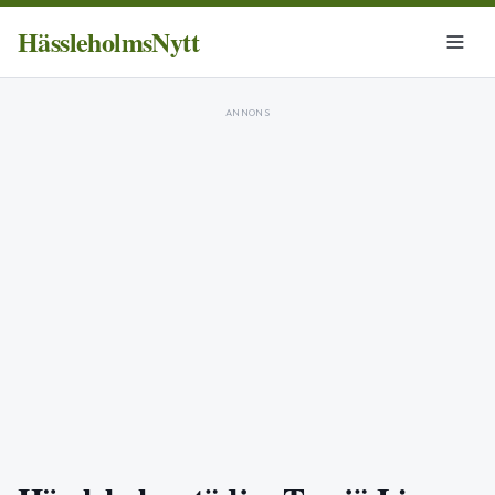
HässleholmsNytt
ANNONS