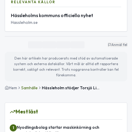
RELEVANTA KÄLLOR
Hässleholms kommuns officiella nyhet
Hassleholm.se
Anmäl fel
Den här artikeln har producerats med stöd av automatiserade
system och externa datakällor. Vårt mål är alltid att rapportera
korrekt, sakligt och relevant. Trots noggranna kontroller kan fel
förekomma.
Hem
Samhälle
Hässleholm stödjer Torsjö Live, La Traviata och Sommar Hässleholm 2026
Mest läst
Nyodlingsbolag startar maskinkörning och
1