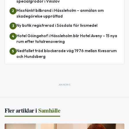
specialgrödor i Vinslöv
Misstänkt bilbrand i Hässleholm – anmälan om
2
skadegörelse upprättad
Ny butik registrerad i Sösdala för livsmedel
3
Hotel Göingehof i Hässleholm blir Hotel Aveny – 15 nya
4
rum efter totalrenovering
Nedfallet träd blockerade väg 1976 mellan Kvesarum
5
och Hundsberg
ANNONS
Fler artiklar i
Samhälle