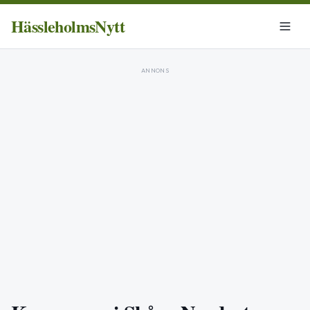
HässleholmsNytt
ANNONS