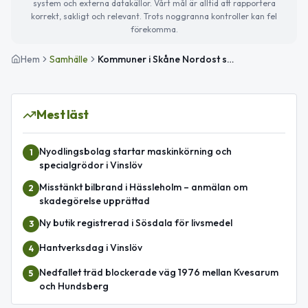
system och externa datakällor. Vårt mål är alltid att rapportera
korrekt, sakligt och relevant. Trots noggranna kontroller kan fel
förekomma.
Hem
Samhälle
Kommuner i Skåne Nordost stärker samarbetet för beredskap
Mest läst
Nyodlingsbolag startar maskinkörning och
1
specialgrödor i Vinslöv
Misstänkt bilbrand i Hässleholm – anmälan om
2
skadegörelse upprättad
Ny butik registrerad i Sösdala för livsmedel
3
Hantverksdag i Vinslöv
4
Nedfallet träd blockerade väg 1976 mellan Kvesarum
5
och Hundsberg