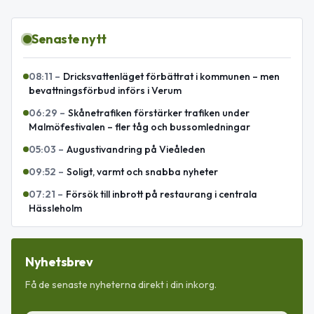
Senaste nytt
08:11
–
Dricksvattenläget förbättrat i kommunen – men
bevattningsförbud införs i Verum
06:29
–
Skånetrafiken förstärker trafiken under
Malmöfestivalen – fler tåg och bussomledningar
05:03
–
Augustivandring på Vieåleden
09:52
–
Soligt, varmt och snabba nyheter
07:21
–
Försök till inbrott på restaurang i centrala
Hässleholm
Nyhetsbrev
Få de senaste nyheterna direkt i din inkorg.