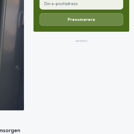
Prenumerera
ANNONS
omsorgen