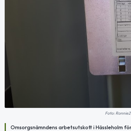
Foto: Ronnie2
Omsorgsnämndens arbetsutskott i Hässleholm före