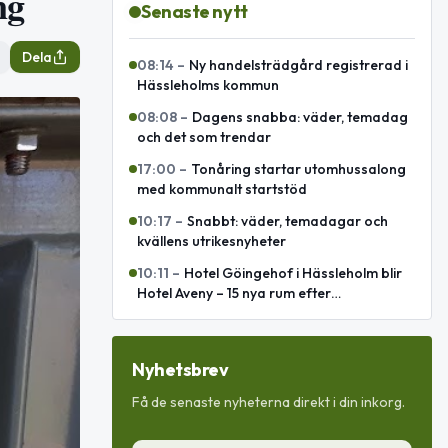
ng
Senaste nytt
Dela
08:14
–
Ny handelsträdgård registrerad i
Hässleholms kommun
08:08
–
Dagens snabba: väder, temadag
och det som trendar
17:00
–
Tonåring startar utomhussalong
med kommunalt startstöd
10:17
–
Snabbt: väder, temadagar och
kvällens utrikesnyheter
10:11
–
Hotel Göingehof i Hässleholm blir
Hotel Aveny – 15 nya rum efter
totalrenovering
Nyhetsbrev
Få de senaste nyheterna direkt i din inkorg.