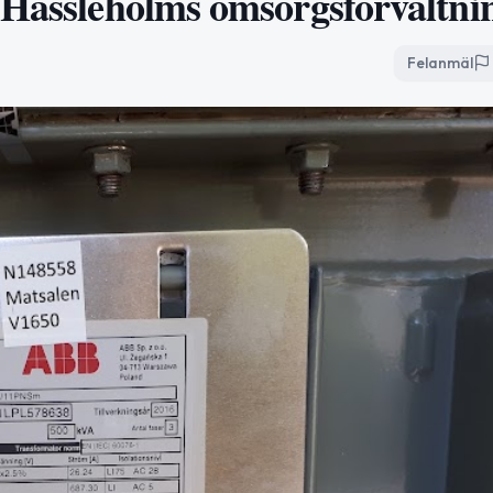
 Hässleholms omsorgsförvaltni
Felanmäl