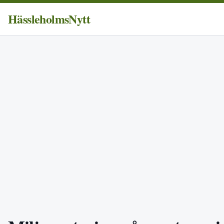
HässleholmsNytt