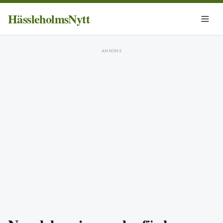
HässleholmsNytt
ANNONS