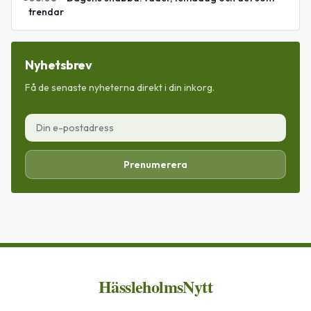
trendar
Nyhetsbrev
Få de senaste nyheterna direkt i din inkorg.
Prenumerera
HässleholmsNytt