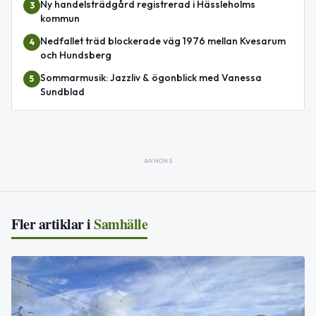
Ny handelsträdgård registrerad i Hässleholms
3
kommun
Nedfallet träd blockerade väg 1976 mellan Kvesarum
4
och Hundsberg
Sommarmusik: Jazzliv & ögonblick med Vanessa
5
Sundblad
ANNONS
Fler artiklar i
Samhälle