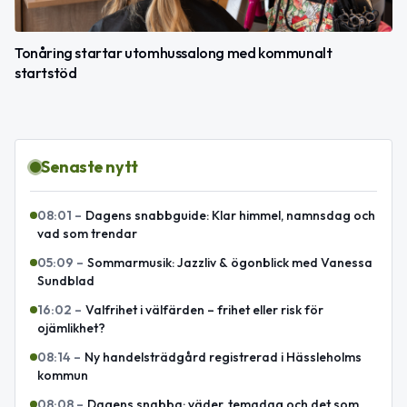
Tonåring startar utomhussalong med kommunalt
startstöd
Senaste nytt
08:01
–
Dagens snabbguide: Klar himmel, namnsdag och
vad som trendar
05:09
–
Sommarmusik: Jazzliv & ögonblick med Vanessa
Sundblad
16:02
–
Valfrihet i välfärden – frihet eller risk för
ojämlikhet?
08:14
–
Ny handelsträdgård registrerad i Hässleholms
kommun
08:08
–
Dagens snabba: väder, temadag och det som