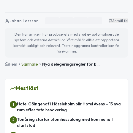
Johan Larsson
Anmäl fel
Den här artikeln har producerats med stöd av automatiserade
system och externa datakällor. Vårt mål är alltid att rapportera
korrekt, sakligt och relevant. Trots noggranna kontroller kan fel
förekomma.
Hem
Samhälle
Nya delegeringsregler för barn- och utbildningsnämnden i Hässleholm
Mest läst
Hotel Göingehof i Hässleholm blir Hotel Aveny – 15 nya
1
rum efter totalrenovering
Tonåring startar utomhussalong med kommunalt
2
startstöd