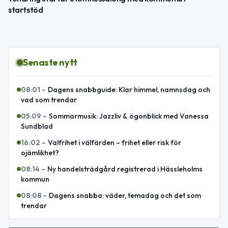
startstöd
Senaste nytt
08:01
–
Dagens snabbguide: Klar himmel, namnsdag och
vad som trendar
05:09
–
Sommarmusik: Jazzliv & ögonblick med Vanessa
Sundblad
16:02
–
Valfrihet i välfärden – frihet eller risk för
ojämlikhet?
08:14
–
Ny handelsträdgård registrerad i Hässleholms
kommun
08:08
–
Dagens snabba: väder, temadag och det som
trendar