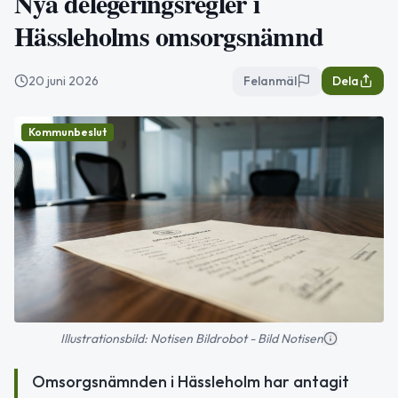
Nya delegeringsregler i
Hässleholms omsorgsnämnd
20 juni 2026
Felanmäl
Dela
Kommunbeslut
Illustrationsbild: Notisen Bildrobot - Bild Notisen
Omsorgsnämnden i Hässleholm har antagit