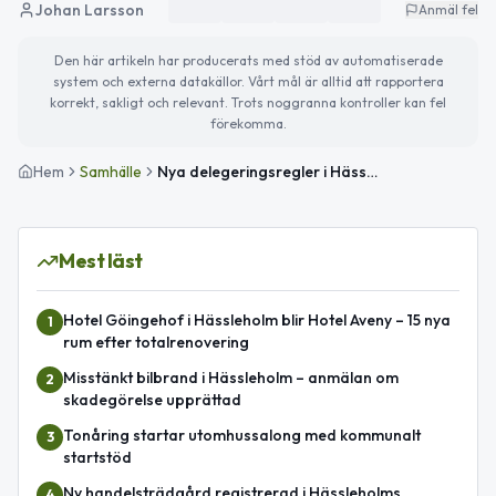
Johan Larsson
Anmäl fel
Den här artikeln har producerats med stöd av automatiserade
system och externa datakällor. Vårt mål är alltid att rapportera
korrekt, sakligt och relevant. Trots noggranna kontroller kan fel
förekomma.
Hem
Samhälle
Nya delegeringsregler i Hässleholms omsorgsnämnd
Mest läst
Hotel Göingehof i Hässleholm blir Hotel Aveny – 15 nya
1
rum efter totalrenovering
Misstänkt bilbrand i Hässleholm – anmälan om
2
skadegörelse upprättad
Tonåring startar utomhussalong med kommunalt
3
startstöd
Ny handelsträdgård registrerad i Hässleholms
4