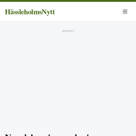
HässleholmsNytt
ANNONS