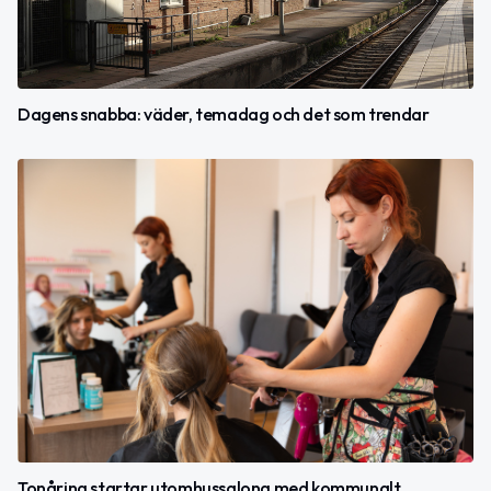
Dagens snabba: väder, temadag och det som trendar
Tonåring startar utomhussalong med kommunalt