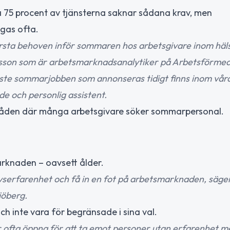
ka 75 procent av tjänsterna saknar sådana krav, men
ågas ofta.
törsta behoven inför sommaren hos arbetsgivare inom häl
riksson som är arbetsmarknadsanalytiker på Arbetsförmed
gaste sommarjobben som annonseras tidigt finns inom vår
e och personlig assistent.
områden där många arbetsgivare söker sommarpersonal.
arknaden – oavsett ålder.
slivserfarenhet och få in en fot på arbetsmarknaden, säge
jöberg.
h inte vara för begränsade i sina val.
är ofta öppna för att ta emot personer utan erfarenhet 