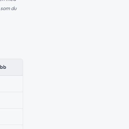
t som du
obb