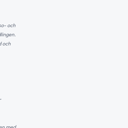
so- och
lingen.
d och
r
men med