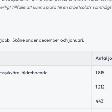
erligt tillfälle att kunna bidra till en arbetsplats samtidig
obb i Skåne under december och januari:
Antal j
emsjukvård, äldreboende
1 815
1 212
443