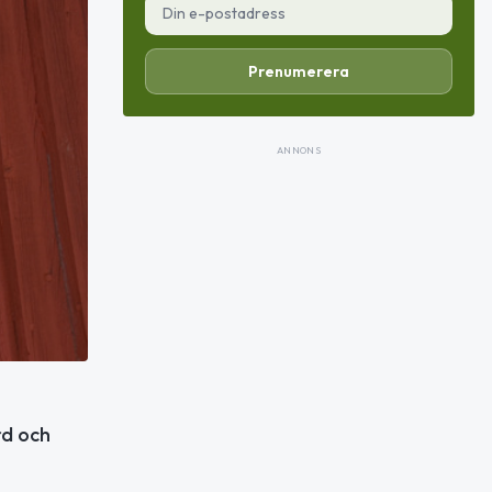
Prenumerera
ANNONS
rd och