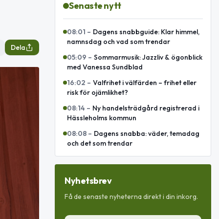
Senaste nytt
08:01
–
Dagens snabbguide: Klar himmel,
namnsdag och vad som trendar
Dela
05:09
–
Sommarmusik: Jazzliv & ögonblick
med Vanessa Sundblad
16:02
–
Valfrihet i välfärden – frihet eller
risk för ojämlikhet?
08:14
–
Ny handelsträdgård registrerad i
Hässleholms kommun
08:08
–
Dagens snabba: väder, temadag
och det som trendar
Nyhetsbrev
Få de senaste nyheterna direkt i din inkorg.