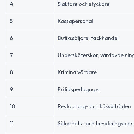
4
Slaktare och styckare
5
Kassapersonal
6
Butikssäljare, fackhandel
7
Undersköterskor, vårdavdelnin
8
Kriminalvårdare
9
Fritidspedagoger
10
Restaurang- och köksbiträden
11
Säkerhets- och bevakningspers