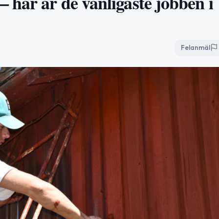
 här är de vanligaste jobben i
Felanmäl