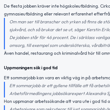
De flesta jobben kräver inte högskoleutbildning. Cir
gymnasieutbildning eller relevant erfarenhet efterfr
Om man ser till branscher och yrken så finns de s
sjukvård, och så brukar det se ut, säger Kerstin E
De jobben står för 46 procent. De i särklass vanli
omsorg, till exempel som undersköterska, vårdbiträd
Även handel, restaurang och kriminalvård hör till 
Uppmaningen: sök i god tid
Ett sommarjobb kan vara en viktig väg in på arbetsm
Ett sommarjobb är ett gyllene tillfälle att få arbet
Arbetsförmedlingens jobbsökarexpert Alexandra S
Hon uppmanar arbetssökande att vara ute i god tid oc
Arbetsgivare som rekryterar till just sommarjobb 