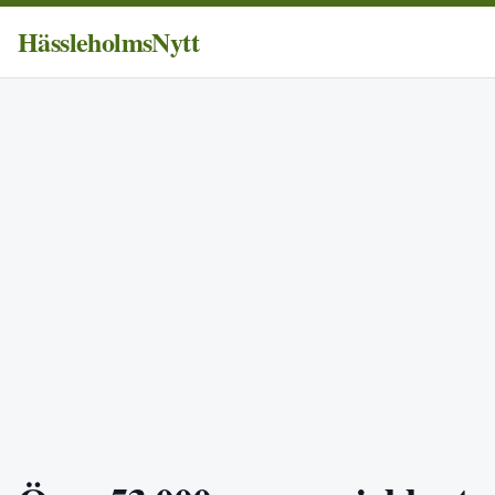
HässleholmsNytt