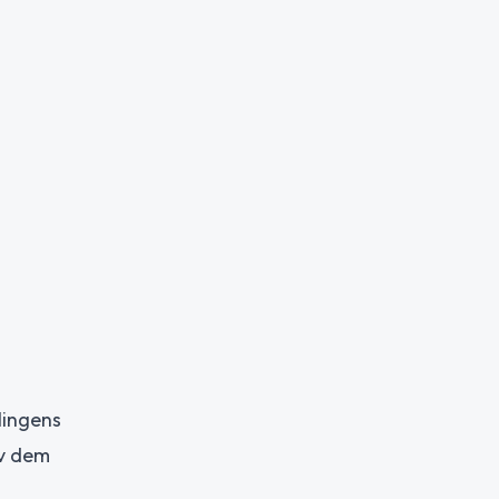
lingens
av dem