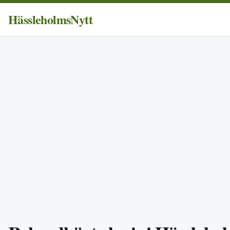
HässleholmsNytt