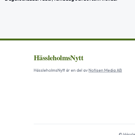
HässleholmsNytt
HässleholmsNytt
är en del av
Notisen Media AB
©
Hässl