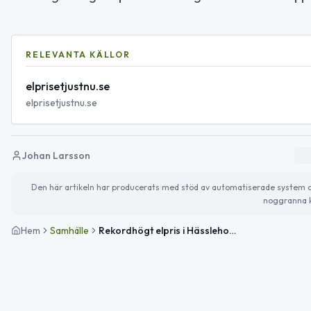
RELEVANTA KÄLLOR
elprisetjustnu.se
elprisetjustnu.se
Johan Larsson
Den här artikeln har producerats med stöd av automatiserade system och 
noggranna k
Hem
Samhälle
Rekordhögt elpris i Hässleholm — högsta i perioden