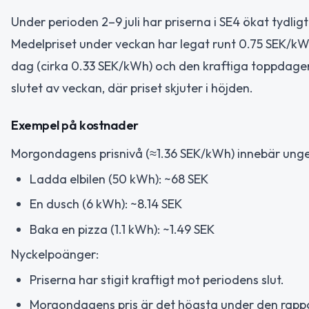
Under perioden 2–9 juli har priserna i SE4 ökat tydligt
Medelpriset under veckan har legat runt 0.75 SEK/kWh
dag (cirka 0.33 SEK/kWh) och den kraftiga toppdage
slutet av veckan, där priset skjuter i höjden.
Exempel på kostnader
Morgondagens prisnivå (≈1.36 SEK/kWh) innebär unge
Ladda elbilen (50 kWh): ~68 SEK
En dusch (6 kWh): ~8.14 SEK
Baka en pizza (1.1 kWh): ~1.49 SEK
Nyckelpoänger:
Priserna har stigit kraftigt mot periodens slut.
Morgondagens pris är det högsta under den rapp