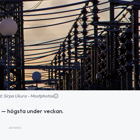
ild: Sirpa Ukura - Mostphotos
n — högsta under veckan.
ANNONS