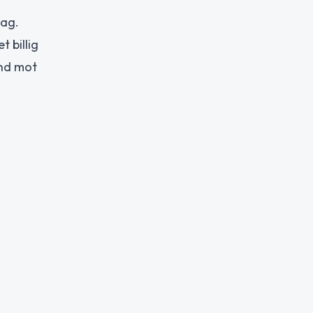
dag.
 billig
end mot