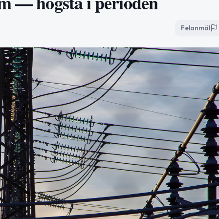
lm — högsta i perioden
Felanmäl