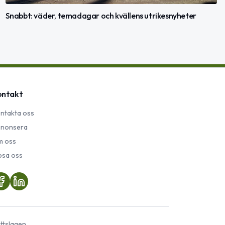
Snabbt: väder, temadagar och kvällens utrikesnyheter
ontakt
ntakta oss
nonsera
 oss
psa oss
ttslagen.