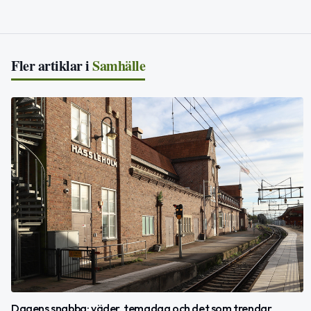
Fler artiklar i
Samhälle
Dagens snabba: väder, temadag och det som trendar