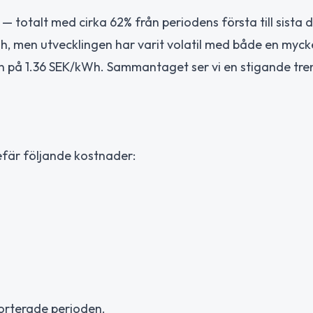
 — totalt med cirka 62% från periodens första till sista 
, men utvecklingen har varit volatil med både en mycket
n på 1.36 SEK/kWh. Sammantaget ser vi en stigande tr
fär följande kostnader:
orterade perioden.