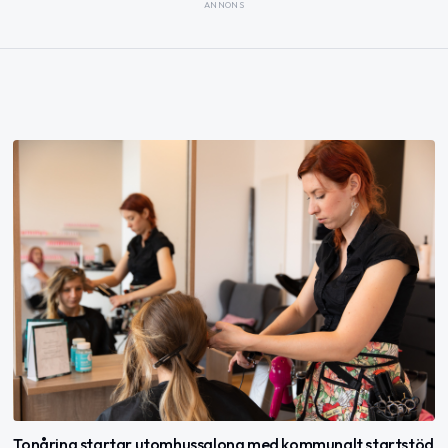
ANNONS
Tonåring startar utomhussalong med kommunalt startstöd