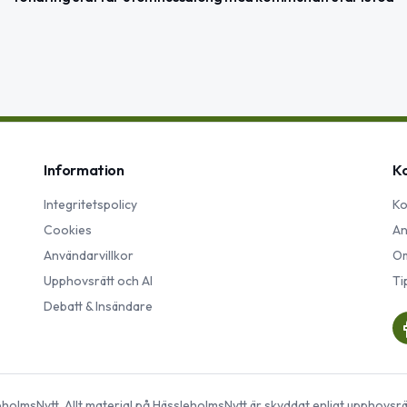
Information
K
Integritetspolicy
Ko
Cookies
An
Användarvillkor
Om
Upphovsrätt och AI
Ti
Debatt & Insändare
eholmsNytt
. Allt material på
HässleholmsNytt
är skyddat enligt upphovsrä