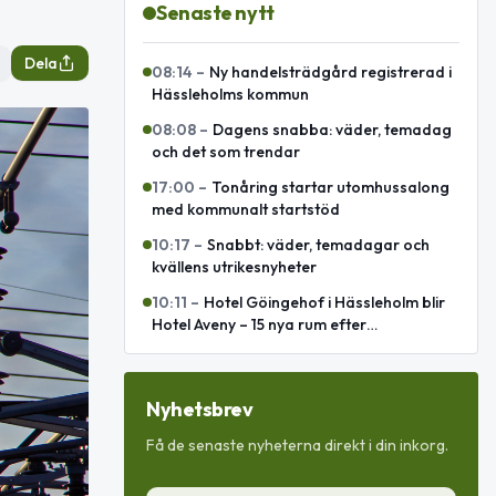
Senaste nytt
Dela
08:14
–
Ny handelsträdgård registrerad i
Hässleholms kommun
08:08
–
Dagens snabba: väder, temadag
och det som trendar
17:00
–
Tonåring startar utomhussalong
med kommunalt startstöd
10:17
–
Snabbt: väder, temadagar och
kvällens utrikesnyheter
10:11
–
Hotel Göingehof i Hässleholm blir
Hotel Aveny – 15 nya rum efter
totalrenovering
Nyhetsbrev
Få de senaste nyheterna direkt i din inkorg.