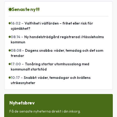
Senaste nytt
16:02
–
Valfrihet i välfärden – frihet eller risk för
ojämlikhet?
08:14
–
Ny handelsträdgård registrerad i Hässleholms
kommun
08:08
–
Dagens snabba: väder, temadag och det som
trendar
17:00
–
Tonåring startar utomhussalong med
kommunalt startstöd
10:17
–
Snabbt: väder, temadagar och kvällens
utrikesnyheter
Nyhetsbrev
Få de senaste nyheterna direkt i din inkorg.