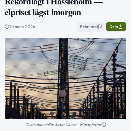
Rekordlågt i Hässleholm —
elpriset lägst imorgon
24 mars 2026
Felanmäl
Dela
Illustrationsbild: Sirpa Ukura - Mostphotos