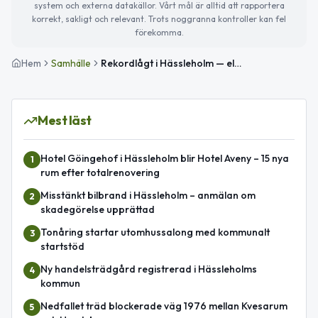
system och externa datakällor. Vårt mål är alltid att rapportera
korrekt, sakligt och relevant. Trots noggranna kontroller kan fel
förekomma.
Hem
Samhälle
Rekordlågt i Hässleholm — elpriset lägst imorgon
Mest läst
Hotel Göingehof i Hässleholm blir Hotel Aveny – 15 nya
1
rum efter totalrenovering
Misstänkt bilbrand i Hässleholm – anmälan om
2
skadegörelse upprättad
Tonåring startar utomhussalong med kommunalt
3
startstöd
Ny handelsträdgård registrerad i Hässleholms
4
kommun
Nedfallet träd blockerade väg 1976 mellan Kvesarum
5