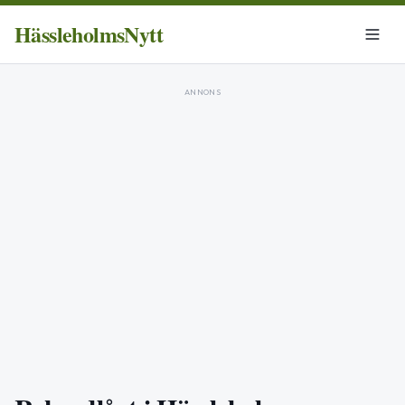
HässleholmsNytt
ANNONS