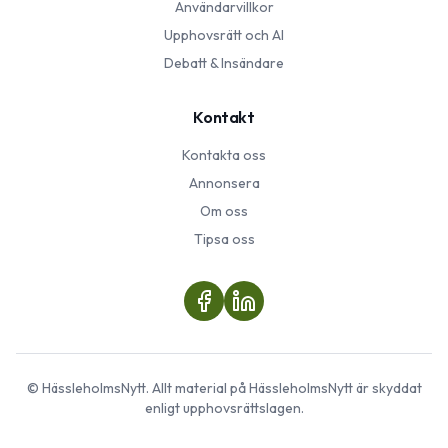
Användarvillkor
Upphovsrätt och AI
Debatt & Insändare
Kontakt
Kontakta oss
Annonsera
Om oss
Tipsa oss
©
HässleholmsNytt
. Allt material på
HässleholmsNytt
är skyddat
enligt upphovsrättslagen.