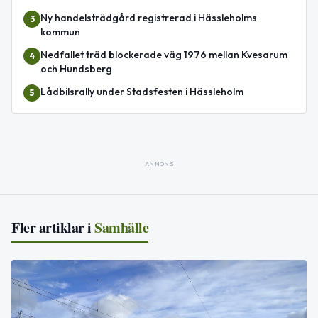
Ny handelsträdgård registrerad i Hässleholms
3
kommun
Nedfallet träd blockerade väg 1976 mellan Kvesarum
4
och Hundsberg
Lådbilsrally under Stadsfesten i Hässleholm
5
ANNONS
Fler artiklar i
Samhälle