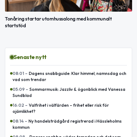
Tonåring startar utomhussalong med kommunalt
startstöd
Senaste nytt
08:01
–
Dagens snabbguide: Klar himmel, namnsdag och
vad som trendar
05:09
–
Sommarmusik: Jazzliv & ögonblick med Vanessa
Sundblad
16:02
–
Valfrihet i välfärden – frihet eller risk för
ojämlikhet?
08:14
–
Ny handelsträdgård registrerad i Hässleholms
kommun
08:08
–
Dagens snabba: väder, temadag och det som