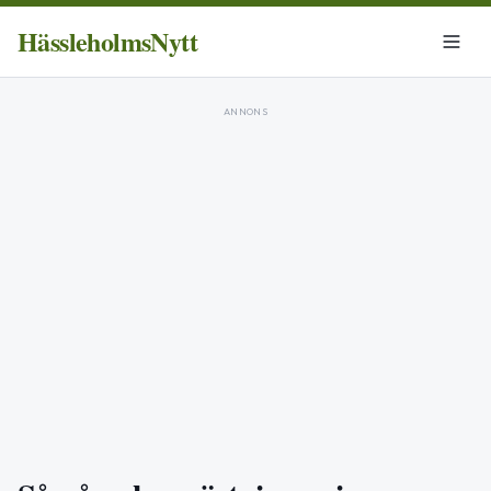
HässleholmsNytt
ANNONS