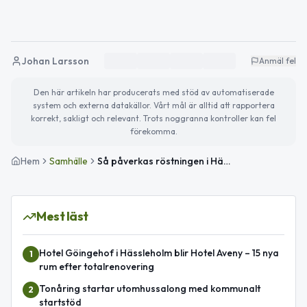
Johan Larsson
Anmäl fel
Den här artikeln har producerats med stöd av automatiserade
system och externa datakällor. Vårt mål är alltid att rapportera
korrekt, sakligt och relevant. Trots noggranna kontroller kan fel
förekomma.
Hem
Samhälle
Så påverkas röstningen i Hässleholm inför valet 2026
Mest läst
Hotel Göingehof i Hässleholm blir Hotel Aveny – 15 nya
1
rum efter totalrenovering
Tonåring startar utomhussalong med kommunalt
2
startstöd