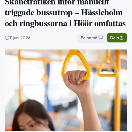
Skånetrafiken inför manuellt
triggade bussutrop – Hässleholm
och ringbussarna i Höör omfattas
11 juni 2026
Felanmäl
Dela