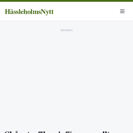
HässleholmsNytt
ANNONS