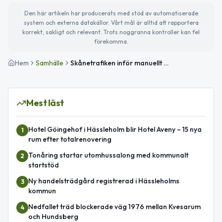
Den här artikeln har producerats med stöd av automatiserade
system och externa datakällor. Vårt mål är alltid att rapportera
korrekt, sakligt och relevant. Trots noggranna kontroller kan fel
förekomma.
Hem
Samhälle
Skånetrafiken inför manuellt triggade bussutrop – Hässleholm och ringbussarna i Höör omfattas
Mest läst
Hotel Göingehof i Hässleholm blir Hotel Aveny – 15 nya
1
rum efter totalrenovering
Tonåring startar utomhussalong med kommunalt
2
startstöd
Ny handelsträdgård registrerad i Hässleholms
3
kommun
Nedfallet träd blockerade väg 1976 mellan Kvesarum
4
och Hundsberg