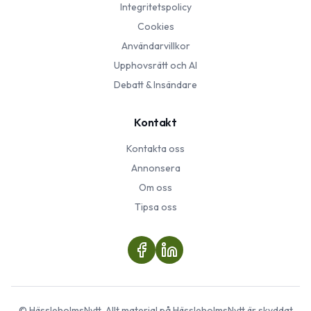
Integritetspolicy
Cookies
Användarvillkor
Upphovsrätt och AI
Debatt & Insändare
Kontakt
Kontakta oss
Annonsera
Om oss
Tipsa oss
©
HässleholmsNytt
. Allt material på
HässleholmsNytt
är skyddat