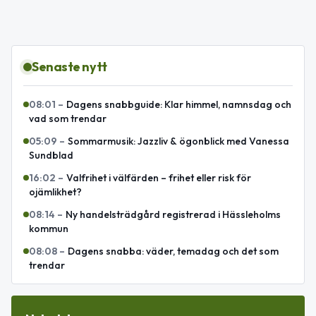
Senaste nytt
08:01
–
Dagens snabbguide: Klar himmel, namnsdag och
vad som trendar
05:09
–
Sommarmusik: Jazzliv & ögonblick med Vanessa
Sundblad
16:02
–
Valfrihet i välfärden – frihet eller risk för
ojämlikhet?
08:14
–
Ny handelsträdgård registrerad i Hässleholms
kommun
08:08
–
Dagens snabba: väder, temadag och det som
trendar