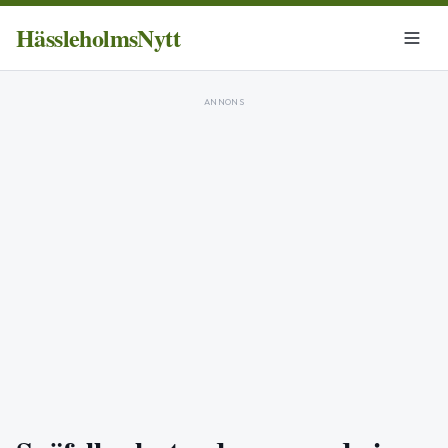
HässleholmsNytt
ANNONS