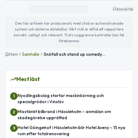
Anmäl fel
Den här artikeln har producerats med stöd av automatiserade
system och externa datakällor. Vårt mål är alltid att rapportera
korrekt, sakligt och relevant. Trots noggranna kontroller kan fel
förekomma.
Hem
Samhälle
Snöfall och stand up comedy i Stoby – dagens väder och evenemang
Mest läst
Nyodlingsbolag startar maskinkörning och
1
specialgrödor i Vinslöv
Misstänkt bilbrand i Hässleholm – anmälan om
2
skadegörelse upprättad
Hotel Göingehof i Hässleholm blir Hotel Aveny – 15 nya
3
rum efter totalrenovering