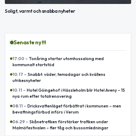
Soligt, varmt och snabba nyheter
Senaste nytt
17:00
–
Tonåring startar utomhussalong med
kommunalt startstöd
10:17
–
Snabbt: väder, temadagar och kvällens
utrikesnyheter
10:11
–
Hotel Göingehof i Hässleholm blir Hotel Aveny – 15
nya rum efter totalrenovering
08:11
–
Dricksvattenläget förbättrat i kommunen – men
bevattningsförbud införs i Verum
06:29
–
Skånetrafiken förstärker trafiken under
Malmöfestivalen – fler tåg och bussomledningar