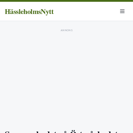
HässleholmsNytt
ANNONS