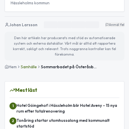
Hässleholms kommun
Johan Larsson
Anmäl fel
Den här artikeln har producerats med stöd av automatiserade
system och externa datakällor. Vårt mål är alltid att rapportera
korrekt, sakligt och relevant. Trots noggranna kontroller kan fel
förekomma.
Hem
Samhälle
Sommarbadet på Österåsbadet öppet med ny busshållplats och utökad busstrafik
Mest läst
Hotel Göingehof i Hässleholm blir Hotel Aveny – 15 nya
1
rum efter totalrenovering
Tonåring startar utomhussalong med kommunalt
2
startstöd