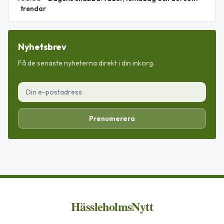
trendar
Nyhetsbrev
Få de senaste nyheterna direkt i din inkorg.
Prenumerera
HässleholmsNytt