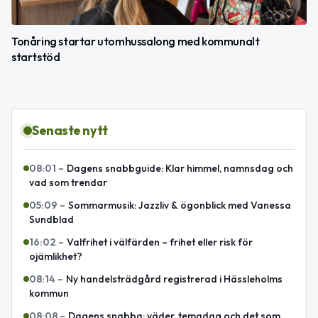
Tonåring startar utomhussalong med kommunalt
startstöd
Senaste nytt
08:01
–
Dagens snabbguide: Klar himmel, namnsdag och
vad som trendar
05:09
–
Sommarmusik: Jazzliv & ögonblick med Vanessa
Sundblad
16:02
–
Valfrihet i välfärden – frihet eller risk för
ojämlikhet?
08:14
–
Ny handelsträdgård registrerad i Hässleholms
kommun
08:08
–
Dagens snabba: väder, temadag och det som