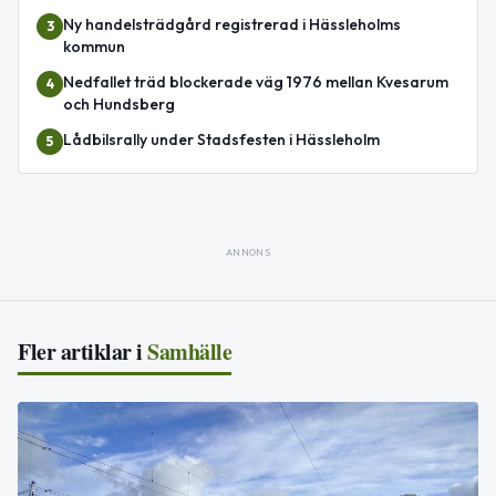
Ny handelsträdgård registrerad i Hässleholms
3
kommun
Nedfallet träd blockerade väg 1976 mellan Kvesarum
4
och Hundsberg
Lådbilsrally under Stadsfesten i Hässleholm
5
ANNONS
Fler artiklar i
Samhälle