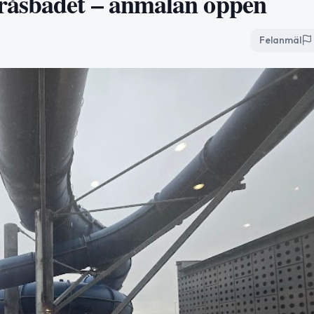
råsbadet – anmälan öppen
Felanmäl