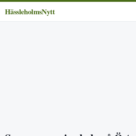
HässleholmsNytt