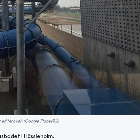
ed Mroveh (Google Places)
åsbadet i Hässleholm.