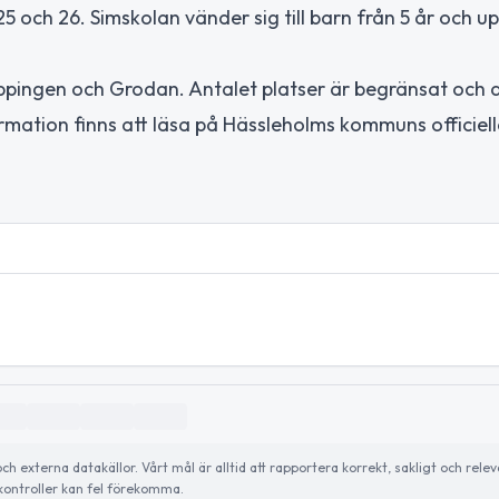
och 26. Simskolan vänder sig till barn från 5 år och u
oppingen och Grodan. Antalet platser är begränsat och d
ormation finns att läsa på Hässleholms kommuns officiel
externa datakällor. Vårt mål är alltid att rapportera korrekt, sakligt och relev
ontroller kan fel förekomma.