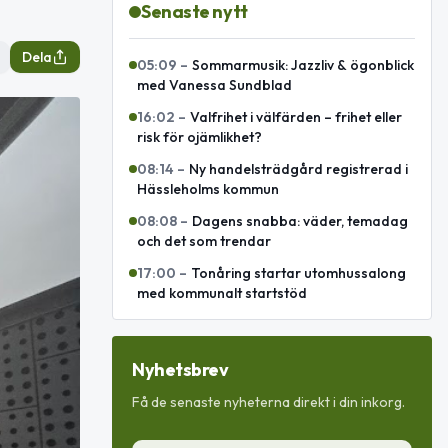
Senaste nytt
Dela
05:09
–
Sommarmusik: Jazzliv & ögonblick
med Vanessa Sundblad
16:02
–
Valfrihet i välfärden – frihet eller
risk för ojämlikhet?
08:14
–
Ny handelsträdgård registrerad i
Hässleholms kommun
08:08
–
Dagens snabba: väder, temadag
och det som trendar
17:00
–
Tonåring startar utomhussalong
med kommunalt startstöd
Nyhetsbrev
Få de senaste nyheterna direkt i din inkorg.