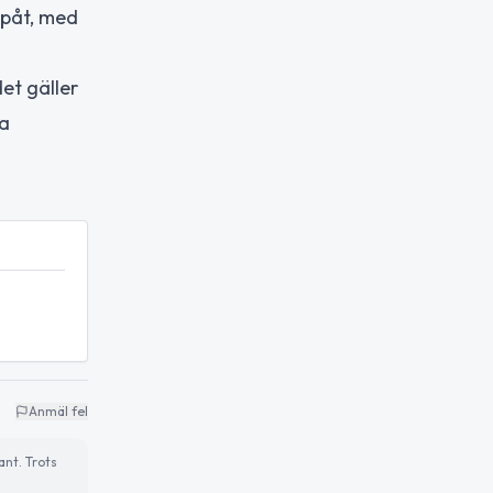
ppåt, med
et gäller
la
Anmäl fel
ant. Trots