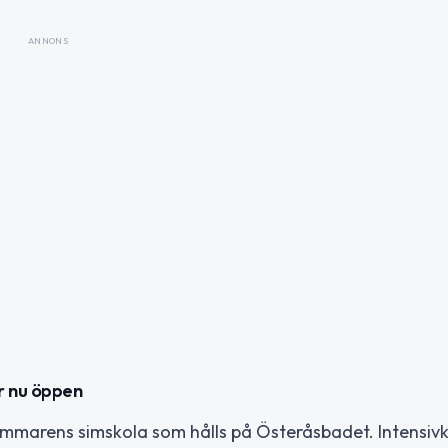
ANNONS
r nu öppen
sommarens simskola som hålls på Österåsbadet. Intensiv