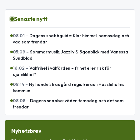
Senaste nytt
08:01
–
Dagens snabbguide: Klar himmel, namnsdag och
vad som trendar
05:09
–
Sommarmusik: Jazzliv & ögonblick med Vanessa
Sundblad
16:02
–
Valfrihet i välfärden – frihet eller risk för
ojämlikhet?
08:14
–
Ny handelsträdgård registrerad i Hässleholms
kommun
08:08
–
Dagens snabba: väder, temadag och det som
trendar
Nyhetsbrev