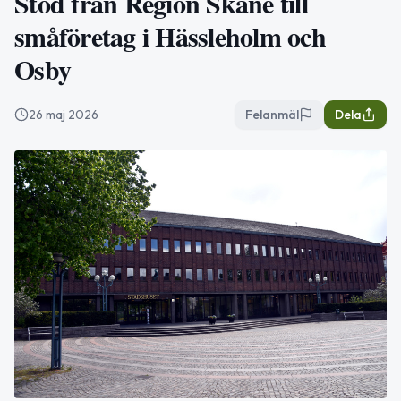
Stöd från Region Skåne till
småföretag i Hässleholm och
Osby
26 maj 2026
Felanmäl
Dela