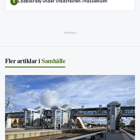
Lådbilsrally under Stadsfesten i Hässleholm
5
ANNONS
Fler artiklar i
Samhälle