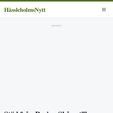
HässleholmsNytt
ANNONS