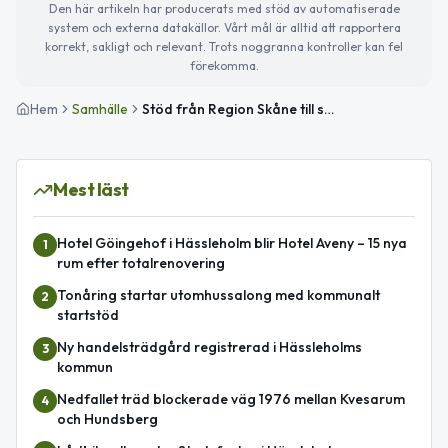
Den här artikeln har producerats med stöd av automatiserade
system och externa datakällor. Vårt mål är alltid att rapportera
korrekt, sakligt och relevant. Trots noggranna kontroller kan fel
förekomma.
Hem
Samhälle
Stöd från Region Skåne till småföretag i Hässleholm och Osby
Mest läst
Hotel Göingehof i Hässleholm blir Hotel Aveny – 15 nya
1
rum efter totalrenovering
Tonåring startar utomhussalong med kommunalt
2
startstöd
Ny handelsträdgård registrerad i Hässleholms
3
kommun
Nedfallet träd blockerade väg 1976 mellan Kvesarum
4
och Hundsberg