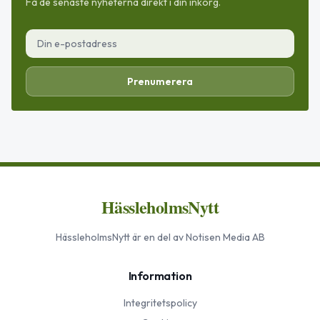
Få de senaste nyheterna direkt i din inkorg.
Prenumerera
HässleholmsNytt
HässleholmsNytt
är en del av Notisen Media AB
Information
Integritetspolicy