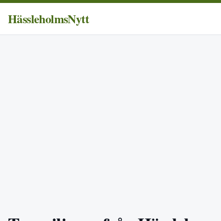
HässleholmsNytt