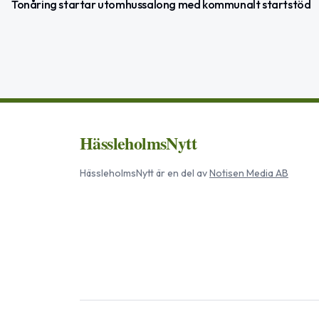
Tonåring startar utomhussalong med kommunalt startstöd
HässleholmsNytt
HässleholmsNytt
är en del av
Notisen Media AB