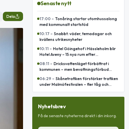
Senaste nytt
Dela
17:00
–
Tonåring startar utomhussalong
med kommunalt startstöd
10:17
–
Snabbt: väder, temadagar och
kvällens utrikesnyheter
10:11
–
Hotel Göingehof i Hässleholm blir
Hotel Aveny – 15 nya rum efter
totalrenovering
08:11
–
Dricksvattenläget förbättrat i
kommunen – men bevattningsförbud
införs i Verum
06:29
–
Skånetrafiken förstärker trafiken
under Malmöfestivalen – fler tåg och
bussomledningar
Nyhetsbrev
Få de senaste nyheterna direkt i din inkorg.