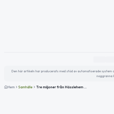
Den här artikeln har producerats med stöd av automatiserade system och 
noggranna k
Hem
Samhälle
Tre miljoner från Hässlehem ska stärka sociala insatser