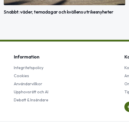
Snabbt: väder, temadagar och kvällens utrikesnyheter
Information
K
Integritetspolicy
Ko
Cookies
An
Användarvillkor
Om
Upphovsrätt och AI
Ti
Debatt & Insändare