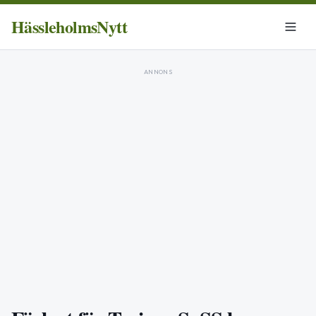
HässleholmsNytt
ANNONS