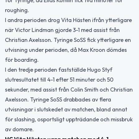
för Tyringe, då Elias Kumlin fick två minuter för
roughing.
I andra perioden drog Vita Hästen ifrån ytterligare
när Victor Lindman gjorde 3-1 med assist från
Christian Axelsson. Tyringe SoSS fick ytterligare en
utvisning under perioden, då Max Kroon dömdes
för boarding.
I den tredje perioden fastställde Hugo Styf
slutresultatet till 4-1 efter 51 minuter och 50
sekunder, med assist från Colin Smith och Christian
Axelsson. Tyringe SoSS drabbades av flera
utvisningar i slutskedet av matchen, bland annat
för slashing, osportsligt uppträdande och missbruk
av domare.