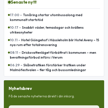
Senaste nytt
17:00
–
Tonåring startar utomhussalong med
kommunalt startstöd
10:17
–
Snabbt: väder, temadagar och kvällens
utrikesnyheter
10:11
–
Hotel Göingehof i Hässleholm blir Hotel Aveny – 15
nya rum efter totalrenovering
08:11
–
Dricksvattenläget förbättrat i kommunen – men
bevattningsförbud införs i Verum
06:29
–
Skånetrafiken förstärker trafiken under
Malmöfestivalen – fler tåg och bussomledningar
Nyhetsbrev
Få de senaste nyheterna direkt i din inkorg.