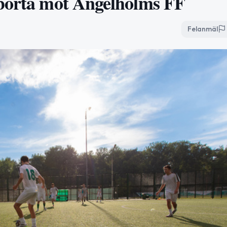
 borta mot Ängelholms FF
Felanmäl