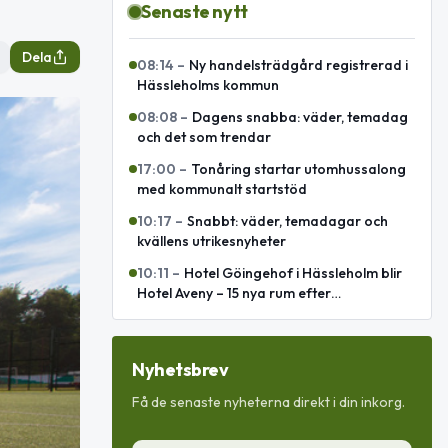
Senaste nytt
Dela
08:14
–
Ny handelsträdgård registrerad i
Hässleholms kommun
08:08
–
Dagens snabba: väder, temadag
och det som trendar
17:00
–
Tonåring startar utomhussalong
med kommunalt startstöd
10:17
–
Snabbt: väder, temadagar och
kvällens utrikesnyheter
10:11
–
Hotel Göingehof i Hässleholm blir
Hotel Aveny – 15 nya rum efter
totalrenovering
Nyhetsbrev
Få de senaste nyheterna direkt i din inkorg.