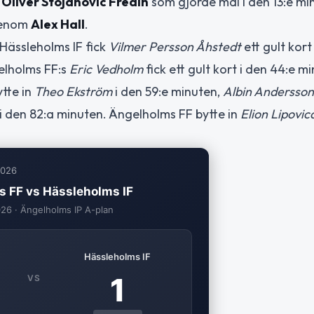
m
Oliver Stojanovic Fredin
som gjorde mål i den 13:e mi
 genom
Alex Hall
.
Hässleholms IF fick
Vilmer Persson Åhstedt
ett gult kort
elholms FF:s
Eric Vedholm
fick ett gult kort i den 44:e m
tte in
Theo Ekström
i den 59:e minuten,
Albin Andersson
i den 82:a minuten. Ängelholms FF bytte in
Elion Lipovic
2026
 FF vs Hässleholms IF
026 · Ängelholms IP A-plan
Hässleholms IF
1
VS