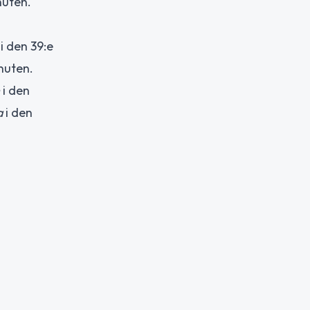
nuten.
 i den 39:e
inuten.
i den
a
i den