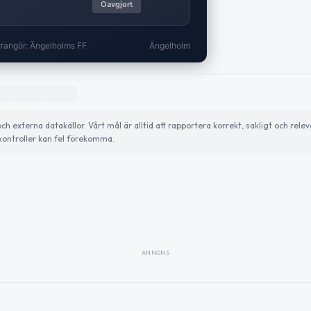
Oavgjort
rrangör: Ängelholms FF
Ängelholm
externa datakällor. Vårt mål är alltid att rapportera korrekt, sakligt och relev
ontroller kan fel förekomma.
ANNONS