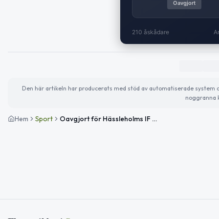
Oavgjort
210 åskådare
A
Den här artikeln har producerats med stöd av automatiserade system och 
noggranna k
Hem
Sport
Oavgjort för Hässleholms IF borta mot Ängelholms FF