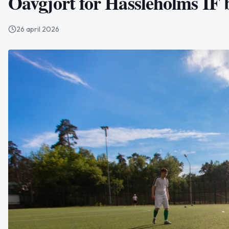
Oavgjort för Hässleholms IF
26 april 2026