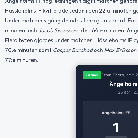
Ängelholms FF tog ledningen tidigt i matchen geno
Hässleholms IF kvitterade sedan i den 22:a minuten
Under matchens gång delades flera gula kort ut. För 
minuten, och
Jacob Svensson
i den 64:e minuten. Äng
Flera byten gjordes under matchen. Hässleholms IF by
70:e minuten samt
Casper Burehed
och
Max Eriksson
77:e minuten.
Ettan Södra, herr 
Fotboll
Ängelholms
25 april 2
Ängelholms FF
1