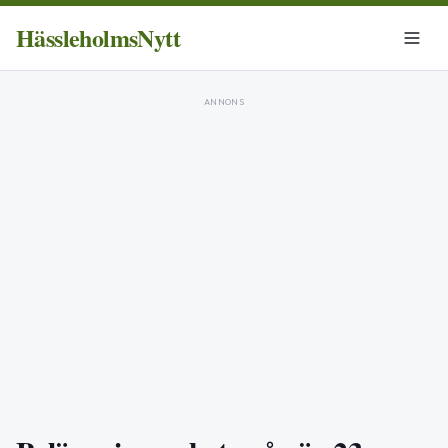
HässleholmsNytt
ANNONS