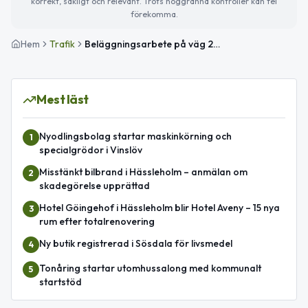
korrekt, sakligt och relevant. Trots noggranna kontroller kan fel
förekomma.
Hem
Trafik
Beläggningsarbete på väg 23 mellan Sösdala och Mellby påverkar trafiken
Mest läst
Nyodlingsbolag startar maskinkörning och
1
specialgrödor i Vinslöv
Misstänkt bilbrand i Hässleholm – anmälan om
2
skadegörelse upprättad
Hotel Göingehof i Hässleholm blir Hotel Aveny – 15 nya
3
rum efter totalrenovering
Ny butik registrerad i Sösdala för livsmedel
4
Tonåring startar utomhussalong med kommunalt
5
startstöd