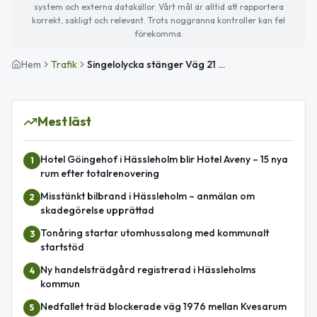
system och externa datakällor. Vårt mål är alltid att rapportera
korrekt, sakligt och relevant. Trots noggranna kontroller kan fel
förekomma.
Hem
Trafik
Singelolycka stänger Väg 21 mellan Läreda och Ignaberga
Mest läst
Hotel Göingehof i Hässleholm blir Hotel Aveny – 15 nya
1
rum efter totalrenovering
Misstänkt bilbrand i Hässleholm – anmälan om
2
skadegörelse upprättad
Tonåring startar utomhussalong med kommunalt
3
startstöd
Ny handelsträdgård registrerad i Hässleholms
4
kommun
Nedfallet träd blockerade väg 1976 mellan Kvesarum
5