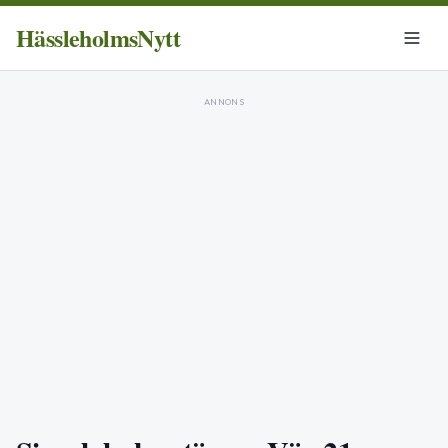
HässleholmsNytt
ANNONS