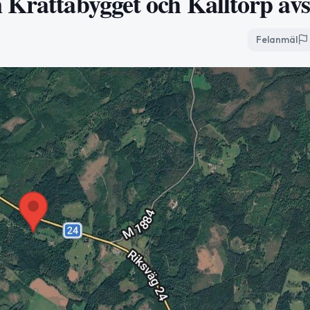
 Krattabygget och Källtorp avs
Felanmäl