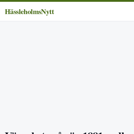
HässleholmsNytt