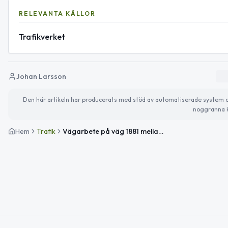
RELEVANTA KÄLLOR
Trafikverket
Johan Larsson
Den här artikeln har producerats med stöd av automatiserade system och 
noggranna k
Hem
Trafik
Vägarbete på väg 1881 mellan Krattabygget och Källtorp avslutat