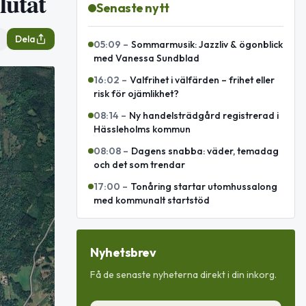
lutat
Senaste nytt
Dela
05:09
–
Sommarmusik: Jazzliv & ögonblick
med Vanessa Sundblad
16:02
–
Valfrihet i välfärden – frihet eller
risk för ojämlikhet?
08:14
–
Ny handelsträdgård registrerad i
Hässleholms kommun
08:08
–
Dagens snabba: väder, temadag
och det som trendar
17:00
–
Tonåring startar utomhussalong
med kommunalt startstöd
Nyhetsbrev
Få de senaste nyheterna direkt i din inkorg.