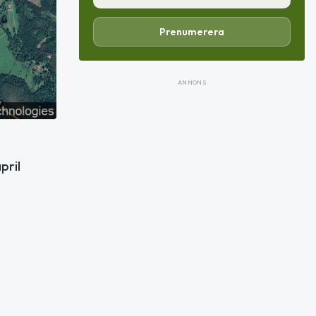
Prenumerera
ANNONS
pril