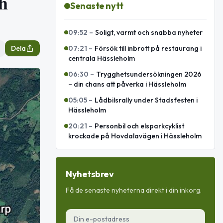
h
Senaste nytt
09:52
–
Soligt, varmt och snabba nyheter
Dela
07:21
–
Försök till inbrott på restaurang i
centrala Hässleholm
06:30
–
Trygghetsundersökningen 2026
– din chans att påverka i Hässleholm
05:05
–
Lådbilsrally under Stadsfesten i
Hässleholm
20:21
–
Personbil och elsparkcyklist
krockade på Hovdalavägen i Hässleholm
Nyhetsbrev
Få de senaste nyheterna direkt i din inkorg.