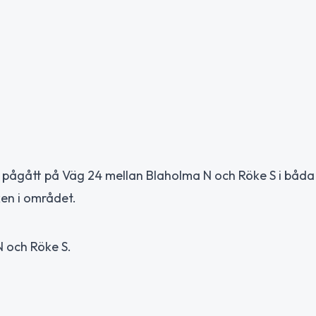
pågått på Väg 24 mellan Blaholma N och Röke S i båda
ken i området.
 och Röke S.