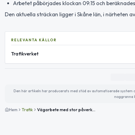
Arbetet påbörjades klockan 09:15 och beräknades v
Den aktuella sträckan ligger i Skåne län, i närheten av
RELEVANTA KÄLLOR
Trafikverket
Den här artikeln har producerats med stöd av automatiserade system och 
noggranna k
Hem
Trafik
Vägarbete med stor påverkan på Väg 24 mellan Blaholma och Röke