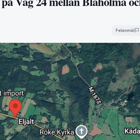
 på Väg 24 mellan Blaholma oc
Felanmäl