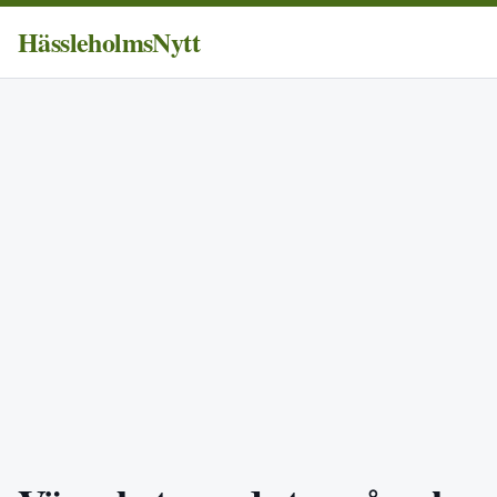
HässleholmsNytt