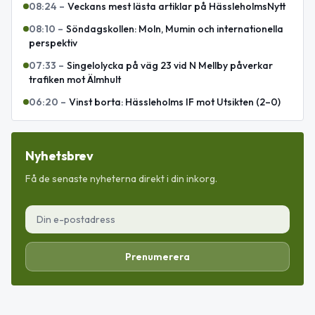
08:24
–
Veckans mest lästa artiklar på HässleholmsNytt
08:10
–
Söndagskollen: Moln, Mumin och internationella
perspektiv
07:33
–
Singelolycka på väg 23 vid N Mellby påverkar
trafiken mot Älmhult
06:20
–
Vinst borta: Hässleholms IF mot Utsikten (2–0)
Nyhetsbrev
Få de senaste nyheterna direkt i din inkorg.
Prenumerera