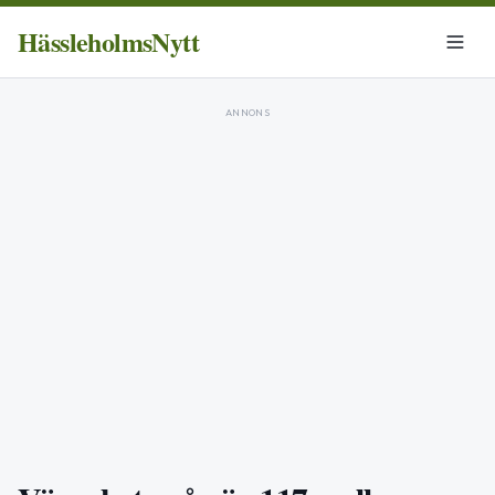
HässleholmsNytt
ANNONS