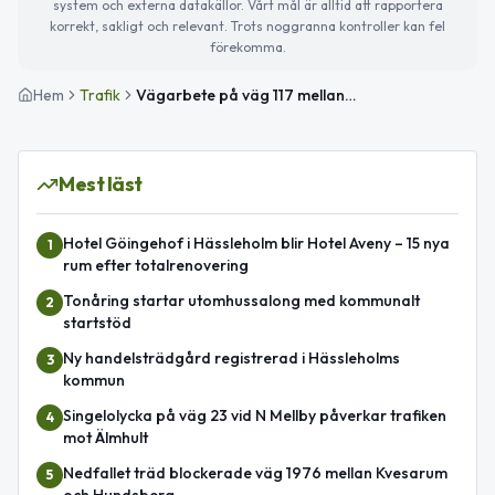
system och externa datakällor. Vårt mål är alltid att rapportera
korrekt, sakligt och relevant. Trots noggranna kontroller kan fel
förekomma.
Hem
Trafik
Vägarbete på väg 117 mellan Bjärnum och Hässleholm avslutat
Mest läst
Hotel Göingehof i Hässleholm blir Hotel Aveny – 15 nya
1
rum efter totalrenovering
Tonåring startar utomhussalong med kommunalt
2
startstöd
Ny handelsträdgård registrerad i Hässleholms
3
kommun
Singelolycka på väg 23 vid N Mellby påverkar trafiken
4
mot Älmhult
Nedfallet träd blockerade väg 1976 mellan Kvesarum
5