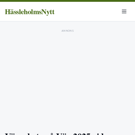
HässleholmsNytt
ANNONS