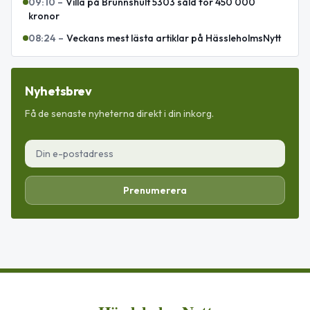
09:10
–
Villa på Brunnshult 5303 såld för 450 000
kronor
08:24
–
Veckans mest lästa artiklar på HässleholmsNytt
Nyhetsbrev
Få de senaste nyheterna direkt i din inkorg.
Prenumerera