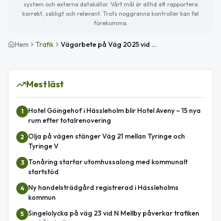
system och externa datakällor. Vårt mål är alltid att rapportera
korrekt, sakligt och relevant. Trots noggranna kontroller kan fel
förekomma.
Hem
Trafik
Vägarbete på Väg 2025 vid Vinslöv med stor påverkan avslutat
Mest läst
Hotel Göingehof i Hässleholm blir Hotel Aveny – 15 nya
1
rum efter totalrenovering
Olja på vägen stänger Väg 21 mellan Tyringe och
2
Tyringe V
Tonåring startar utomhussalong med kommunalt
3
startstöd
Ny handelsträdgård registrerad i Hässleholms
4
kommun
Singelolycka på väg 23 vid N Mellby påverkar trafiken
5