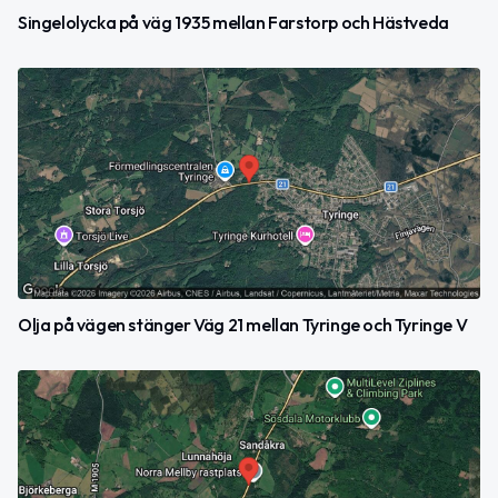
Singelolycka på väg 1935 mellan Farstorp och Hästveda
Olja på vägen stänger Väg 21 mellan Tyringe och Tyringe V