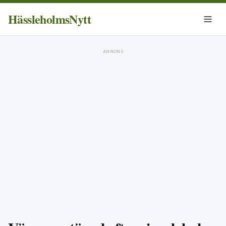
HässleholmsNytt
ANNONS