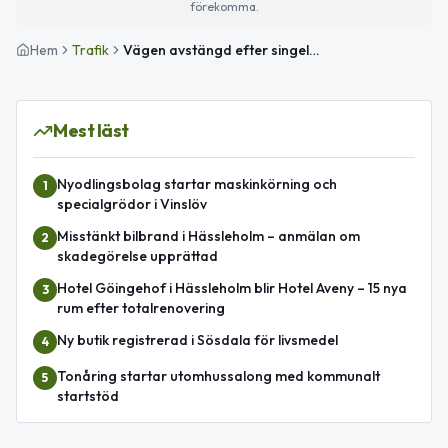
förekomma.
Hem
Trafik
Vägen avstängd efter singelolycka i Bjärnum
Mest läst
Nyodlingsbolag startar maskinkörning och
1
specialgrödor i Vinslöv
Misstänkt bilbrand i Hässleholm – anmälan om
2
skadegörelse upprättad
Hotel Göingehof i Hässleholm blir Hotel Aveny – 15 nya
3
rum efter totalrenovering
Ny butik registrerad i Sösdala för livsmedel
4
Tonåring startar utomhussalong med kommunalt
5
startstöd