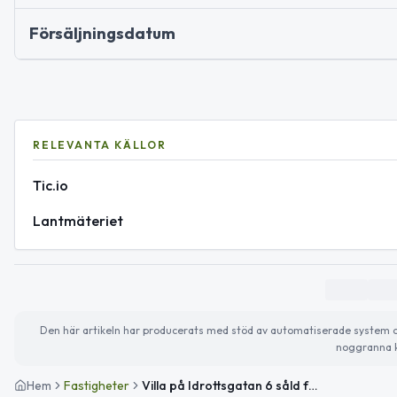
Försäljningsdatum
RELEVANTA KÄLLOR
Tic.io
Lantmäteriet
Den här artikeln har producerats med stöd av automatiserade system och 
noggranna k
Hem
Fastigheter
Villa på Idrottsgatan 6 såld för 450 000kr