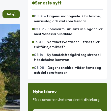
Senaste nytt
Dela
08:01
–
Dagens snabbguide: Klar himmel,
namnsdag och vad som trendar
05:09
–
Sommarmusik: Jazzliv & ögonblick
med Vanessa Sundblad
16:02
–
Valfrihet i välfärden – frihet eller
risk för ojämlikhet?
08:14
–
Ny handelsträdgård registrerad i
Hässleholms kommun
08:08
–
Dagens snabba: väder, temadag
och det som trendar
Nyhetsbrev
Få de senaste nyheterna direkt i din inkorg.