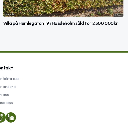
Villa på Humlegatan 19 i Hässleholm såld för 2 300 000kr
ontakt
ntakta oss
nonsera
 oss
psa oss