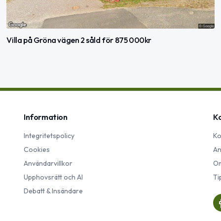
Villa på Gröna vägen 2 såld för 875 000kr
Information
K
Integritetspolicy
Ko
Cookies
An
Användarvillkor
Om
Upphovsrätt och AI
Ti
Debatt & Insändare