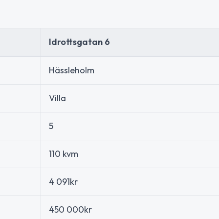
Idrottsgatan 6
Hässleholm
Villa
5
110 kvm
4 091kr
450 000kr