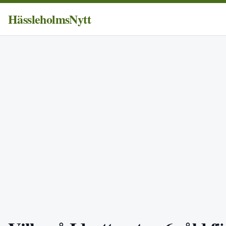
HässleholmsNytt