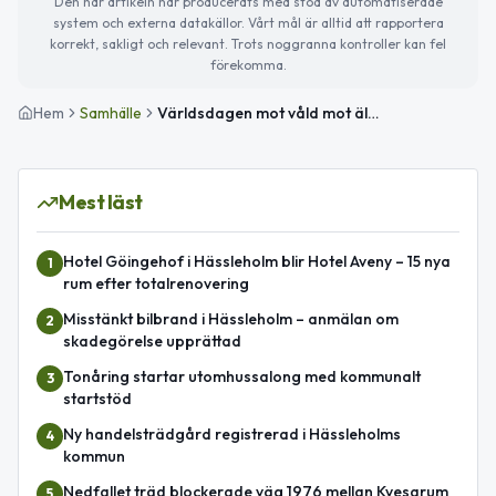
Den här artikeln har producerats med stöd av automatiserade
system och externa datakällor. Vårt mål är alltid att rapportera
korrekt, sakligt och relevant. Trots noggranna kontroller kan fel
förekomma.
Hem
Samhälle
Världsdagen mot våld mot äldre och trafikstörning på väg 24
Mest läst
Hotel Göingehof i Hässleholm blir Hotel Aveny – 15 nya
1
rum efter totalrenovering
Misstänkt bilbrand i Hässleholm – anmälan om
2
skadegörelse upprättad
Tonåring startar utomhussalong med kommunalt
3
startstöd
Ny handelsträdgård registrerad i Hässleholms
4
kommun
Nedfallet träd blockerade väg 1976 mellan Kvesarum
5