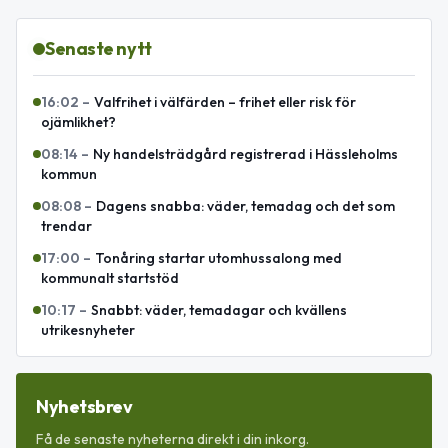
Senaste nytt
16:02
–
Valfrihet i välfärden – frihet eller risk för
ojämlikhet?
08:14
–
Ny handelsträdgård registrerad i Hässleholms
kommun
08:08
–
Dagens snabba: väder, temadag och det som
trendar
17:00
–
Tonåring startar utomhussalong med
kommunalt startstöd
10:17
–
Snabbt: väder, temadagar och kvällens
utrikesnyheter
Nyhetsbrev
Få de senaste nyheterna direkt i din inkorg.