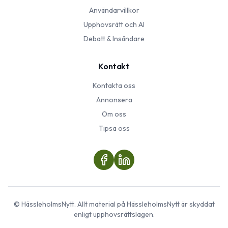
Användarvillkor
Upphovsrätt och AI
Debatt & Insändare
Kontakt
Kontakta oss
Annonsera
Om oss
Tipsa oss
©
HässleholmsNytt
. Allt material på
HässleholmsNytt
är skyddat
enligt upphovsrättslagen.