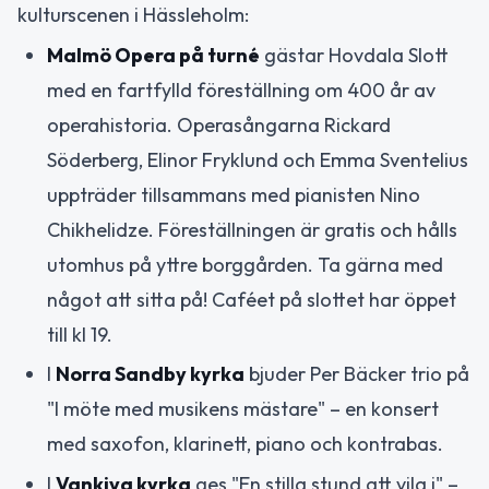
kulturscenen i Hässleholm:
Malmö Opera på turné
gästar Hovdala Slott
med en fartfylld föreställning om 400 år av
operahistoria. Operasångarna Rickard
Söderberg, Elinor Fryklund och Emma Sventelius
uppträder tillsammans med pianisten Nino
Chikhelidze. Föreställningen är gratis och hålls
utomhus på yttre borggården. Ta gärna med
något att sitta på! Caféet på slottet har öppet
till kl 19.
I
Norra Sandby kyrka
bjuder Per Bäcker trio på
"I möte med musikens mästare" – en konsert
med saxofon, klarinett, piano och kontrabas.
I
Vankiva kyrka
ges "En stilla stund att vila i" –