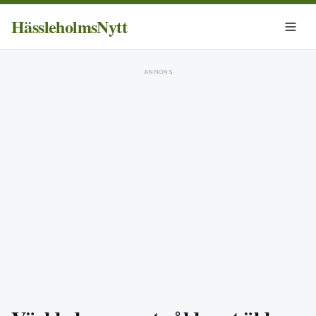
HässleholmsNytt
ANNONS